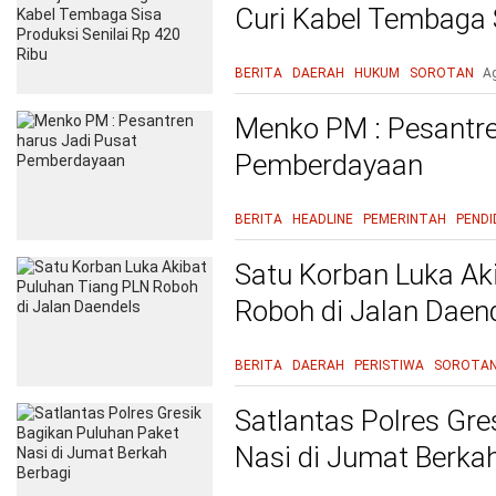
Curi Kabel Tembaga S
420 Ribu
BERITA
DAERAH
HUKUM
SOROTAN
A
Menko PM : Pesantre
Pemberdayaan
BERITA
HEADLINE
PEMERINTAH
PENDI
Satu Korban Luka Ak
Roboh di Jalan Daen
BERITA
DAERAH
PERISTIWA
SOROTA
Satlantas Polres Gre
Nasi di Jumat Berka