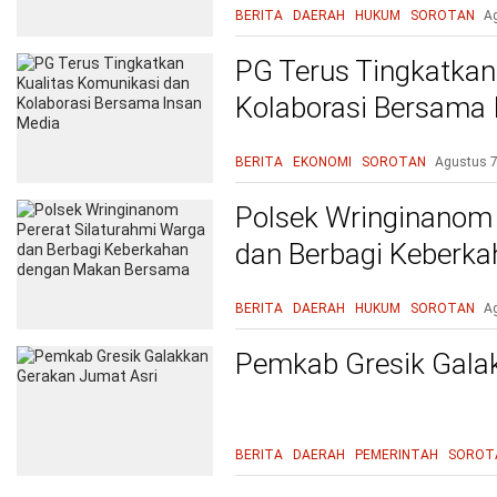
BERITA
DAERAH
HUKUM
SOROTAN
A
PG Terus Tingkatkan
Kolaborasi Bersama 
BERITA
EKONOMI
SOROTAN
Agustus 7
Polsek Wringinanom 
dan Berbagi Keberk
Bersama
BERITA
DAERAH
HUKUM
SOROTAN
A
Pemkab Gresik Gala
BERITA
DAERAH
PEMERINTAH
SOROT