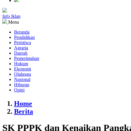
Info Iklan
Menu
Beranda
Pendidikan
Peristiwa
Agraria
Daerah
Pemerintahan
Hukum
Ekonomi
Olahraga
Nasional
Hiburan
Opini
Home
Berita
SK PPPK dan Kenaikan Pangkat