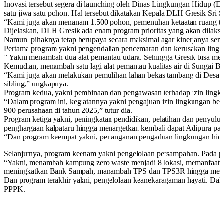
Inovasi tersebut segera di launching oleh Dinas Lingkungan Hidup (
satu jiwa satu pohon. Hal tersebut dikatakan Kepala DLH Gresik Sr
“Kami juga akan menanam 1.500 pohon, pemenuhan ketaatan ruang ter
Dijelaskan, DLH Gresik ada enam program prioritas yang akan dilaks
Namun, pihaknya tetap berupaya secara maksimal agar kinerjanya se
Pertama program yakni pengendalian pencemaran dan kerusakan ling
” Yakni menambah dua alat pemantau udara. Sehingga Gresik bisa mem
Kemudian, menambah satu lagi alat pemantau kualitas air di Sungai Be
“Kami juga akan melakukan pemulihan lahan bekas tambang di Desa S
sibling,” ungkapnya.
Program kedua, yakni pembinaan dan pengawasan terhadap izin ling
“Dalam program ini, kegiatannya yakni pengajuan izin lingkungan be
900 perusahaan di tahun 2025,” tutur dia.
Program ketiga yakni, peningkatan pendidikan, pelatihan dan penyul
penghargaan kalpataru hingga menargetkan kembali dapat Adipura p
“Dan program keempat yakni, penanganan pengaduan lingkungan hid
Selanjutnya, program keenam yakni pengelolaan persampahan. Pada 
“Yakni, menambah kampung zero waste menjadi 8 lokasi, memanfaatka
meningkatkan Bank Sampah, manambah TPS dan TPS3R hingga memak
Dan program terakhir yakni, pengelolaan keanekaragaman hayati. Da
PPPK.