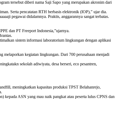
ogram tersebut diberi nama Saji Sapo yang merupakan akronim dari
n. Serta pencatatan RTH berbasis elektronik (IOP),” ujar dia.
aaaji pegawai didalamnya. Praktis, anggarannya sangat terbatas.
JIPPE dan PT Freeport Indonesia,”ujarnya.
Brantas.
imalkan sistem informasi laboratorium lingkungan dengan aplikasi
ang melaporkan kegiatan lingkungan. Dari 700 perusahaan menjadi
ngkatakn sekolah adiwiyata, desa berseri, eco pesantren,
ndfill, meningkatkan kapasitas produksi TPST Belahanrejo,
a.
hon) kepada ASN yang mau naik pangkat atau peserta lulus CPNS dan