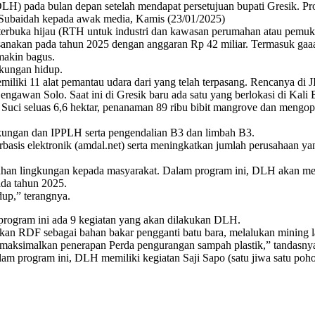
DLH) pada bulan depan setelah mendapat persetujuan bupati Gresik. Pr
i Subaidah kepada awak media, Kamis (23/01/2025)
buka hijau (RTH untuk industri dan kawasan perumahan atau pemukima
anakan pada tahun 2025 dengan anggaran Rp 42 miliar. Termasuk gaaaa
makin bagus.
kungan hidup.
iliki 11 alat pemantau udara dari yang telah terpasang. Rencanya di 
ngawan Solo. Saat ini di Gresik baru ada satu yang berlokasi di Kali 
uci seluas 6,6 hektar, penanaman 89 ribu bibit mangrove dan mengopt
kungan dan IPPLH serta pengendalian B3 dan limbah B3.
rbasis elektronik (amdal.net) serta meningkatkan jumlah perusahaan y
uhan lingkungan kepada masyarakat. Dalam program ini, DLH akan meni
ada tahun 2025.
up,” terangnya.
program ini ada 9 kegiatan yang akan dilakukan DLH.
n RDF sebagai bahan bakar pengganti batu bara, melalukan mining la
simalkan penerapan Perda pengurangan sampah plastik,” tandasny
lam program ini, DLH memiliki kegiatan Saji Sapo (satu jiwa satu po