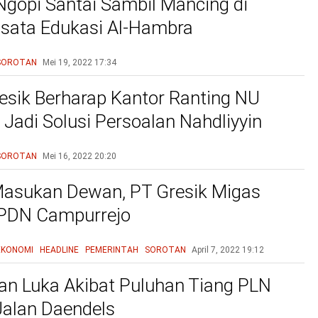
Ngopi Santai Sambil Mancing di
sata Edukasi Al-Hambra
SOROTAN
Mei 19, 2022
17:34
sik Berharap Kantor Ranting NU
Jadi Solusi Persoalan Nahdliyyin
SOROTAN
Mei 16, 2022
20:20
asukan Dewan, PT Gresik Migas
SPDN Campurrejo
EKONOMI
HEADLINE
PEMERINTAH
SOROTAN
April 7, 2022
19:12
an Luka Akibat Puluhan Tiang PLN
Jalan Daendels