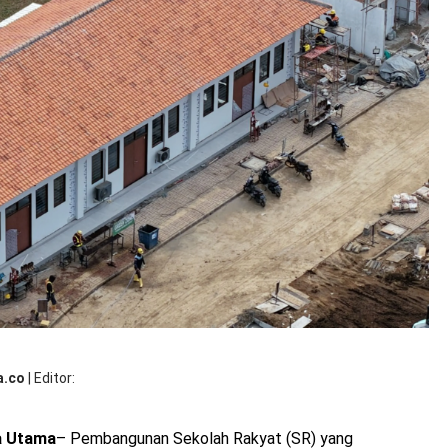
un
Pe
SR
a.co
|
Editor
a Utama
– Pembangunan Sekolah Rakyat (SR) yang