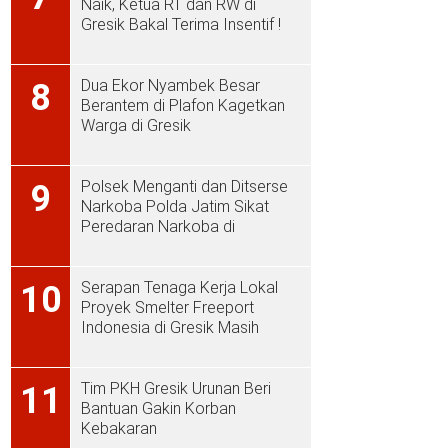
Naik, Ketua RT dan RW di
Gresik Bakal Terima Insentif !
Dua Ekor Nyambek Besar
8
Berantem di Plafon Kagetkan
Warga di Gresik
Polsek Menganti dan Ditserse
9
Narkoba Polda Jatim Sikat
Peredaran Narkoba di
Menganti
Serapan Tenaga Kerja Lokal
10
Proyek Smelter Freeport
Indonesia di Gresik Masih
Rendah
Tim PKH Gresik Urunan Beri
11
Bantuan Gakin Korban
Kebakaran