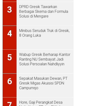
DPRD Gresik Tawarkan
3
Berbagai Skema dan Formula
Solusi di Mengare
Minibus Seruduk Truk di Gresik,
4
8 Orang Luka
Wabup Gresik Berharap Kantor
5
Ranting NU Sembayat Jadi
Solusi Persoalan Nahdliyyin
Sepakat Masukan Dewan, PT
6
Gresik Migas Akuisisi SPDN
Campurrejo
Hore, Gaji Perangkat Desa
7