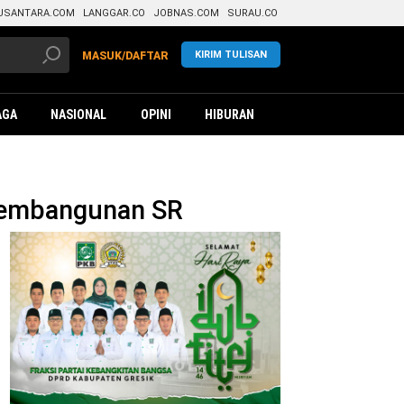
USANTARA.COM
LANGGAR.CO
JOBNAS.COM
SURAU.CO
KIRIM TULISAN
MASUK/DAFTAR
AGA
NASIONAL
OPINI
HIBURAN
 Pembangunan SR
da
G
sok
erial
nstruksi
mah
ngkungan