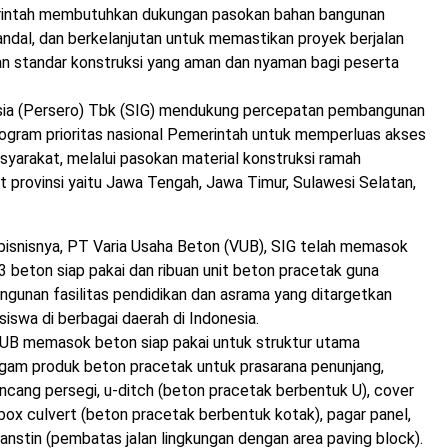
rintah membutuhkan dukungan pasokan bahan bangunan
, andal, dan berkelanjutan untuk memastikan proyek berjalan
n standar konstruksi yang aman dan nyaman bagi peserta
ia (Persero) Tbk (SIG) mendukung percepatan pembangunan
rogram prioritas nasional Pemerintah untuk memperluas akses
syarakat, melalui pasokan material konstruksi ramah
t provinsi yaitu Jawa Tengah, Jawa Timur, Sulawesi Selatan,
 bisnisnya, PT Varia Usaha Beton (VUB), SIG telah memasok
m3 beton siap pakai dan ribuan unit beton pracetak guna
unan fasilitas pendidikan dan asrama yang ditargetkan
siswa di berbagai daerah di Indonesia.
 VUB memasok beton siap pakai untuk struktur utama
gam produk beton pracetak untuk prasarana penunjang,
pancang persegi, u-ditch (beton pracetak berbentuk U), cover
 box culvert (beton pracetak berbentuk kotak), pagar panel,
kanstin (pembatas jalan lingkungan dengan area paving block).