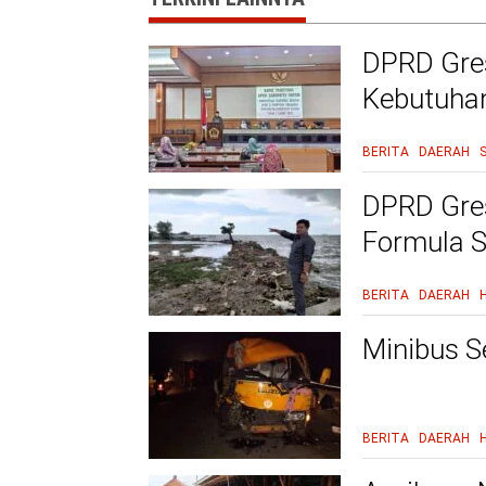
DPRD Gres
Kebutuha
Terjangka
BERITA
DAERAH
DPRD Gre
Formula S
BERITA
DAERAH
Minibus S
BERITA
DAERAH