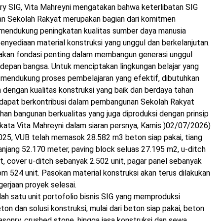
ry SIG, Vita Mahreyni mengatakan bahwa keterlibatan SIG
n Sekolah Rakyat merupakan bagian dari komitmen
mendukung peningkatan kualitas sumber daya manusia
penyediaan material konstruksi yang unggul dan berkelanjutan.
akan fondasi penting dalam membangun generasi unggul
 depan bangsa. Untuk menciptakan lingkungan belajar yang
 mendukung proses pembelajaran yang efektif, dibutuhkan
an dengan kualitas konstruksi yang baik dan berdaya tahan
a dapat berkontribusi dalam pembangunan Sekolah Rakyat
han bangunan berkualitas yang juga diproduksi dengan prinsip
 kata Vita Mahreyni dalam siaran persnya, Kamis )02/07/2026)
25, VUB telah memasok 28.582 m3 beton siap pakai, tiang
njang 52.170 meter, paving block seluas 27.195 m2, u-ditch
t, cover u-ditch sebanyak 2.502 unit, pagar panel sebanyak
lom 524 unit. Pasokan material konstruksi akan terus dilakukan
gerjaan proyek selesai.
h satu unit portofolio bisnis SIG yang memproduksi
on dan solusi konstruksi, mulai dari beton siap pakai, beton
sonry, crushed stone, hingga jasa konstruksi dan sewa