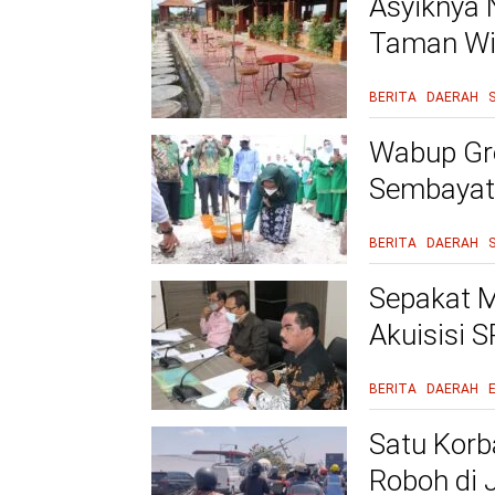
Asyiknya 
Taman Wi
BERITA
DAERAH
Wabup Gre
Sembayat 
BERITA
DAERAH
Sepakat M
Akuisisi 
BERITA
DAERAH
Satu Korb
Roboh di 