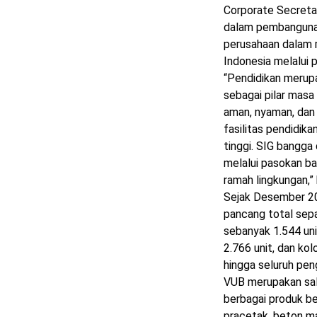
Corporate Secreta
dalam pembanguna
perusahaan dalam 
Indonesia melalui 
“Pendidikan merup
sebagai pilar masa
aman, nyaman, dan
fasilitas pendidik
tinggi. SIG bangg
melalui pasokan ba
ramah lingkungan,”
Sejak Desember 20
pancang total sepa
sebanyak 1.544 uni
2.766 unit, dan ko
hingga seluruh pen
VUB merupakan sala
berbagai produk bet
pracetak, beton ma