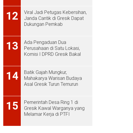
Viral Jadi Petugas Kebersihan,
12
Janda Cantik di Gresik Dapat
Dukungan Pemkab
Ada Pengaduan Dua
13
Perusahaan di Satu Lokasi,
Komisi I DPRD Gresik Bakal
Sidak ke PT Aplus Pacific
Batik Gajah Mungkur,
14
Mahakarya Warisan Budaya
Asal Gresik Turun Temurun
Pemerintah Desa Ring 1 di
15
Gresik Kawal Warganya yang
Melamar Kerja di PTFI