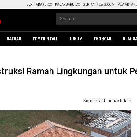
BERITABARU.CO
KABARBARU.CO
SERIKATNEWS.COM
PEWARTAN
DAERAH
PEMERINTAH
HUKUM
EKONOMI
OLAHR
nstruksi Ramah Lingkungan untuk
pa
Komentar Dinonaktifkan
SI
Pa
Mat
Ko
Ra
Li