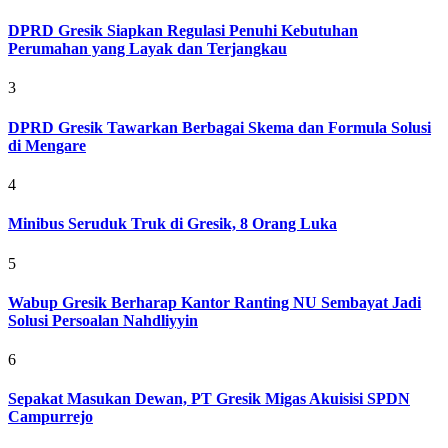
DPRD Gresik Siapkan Regulasi Penuhi Kebutuhan
Perumahan yang Layak dan Terjangkau
3
DPRD Gresik Tawarkan Berbagai Skema dan Formula Solusi
di Mengare
4
Minibus Seruduk Truk di Gresik, 8 Orang Luka
5
Wabup Gresik Berharap Kantor Ranting NU Sembayat Jadi
Solusi Persoalan Nahdliyyin
6
Sepakat Masukan Dewan, PT Gresik Migas Akuisisi SPDN
Campurrejo