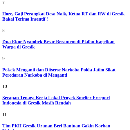
7
Hore, Gaji Perangkat Desa Naik, Ketua RT dan RW di Gresik
Bakal Terima Insentif !
8
Dua Ekor Nyambek Besar Berantem di Plafon Kagetkan
Warga di Gresik
9
Polsek Menganti dan Ditserse Narkoba Polda Jatim Sikat
Peredaran Narkoba di Menganti
10
Serapan Tenaga Kerja Lokal Proyek Smelter Freeport
Indonesia di Gresik Masih Rendah
11
Tim PKH Gresik Urunan Beri Bantuan Gakin Korban