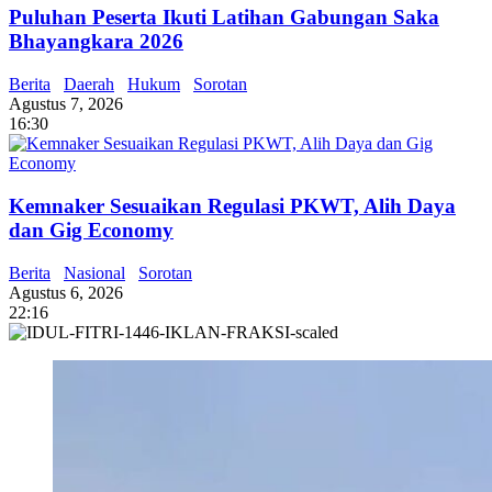
Puluhan Peserta Ikuti Latihan Gabungan Saka
Bhayangkara 2026
Berita
Daerah
Hukum
Sorotan
Agustus 7, 2026
16:30
Kemnaker Sesuaikan Regulasi PKWT, Alih Daya
dan Gig Economy
Berita
Nasional
Sorotan
Agustus 6, 2026
22:16