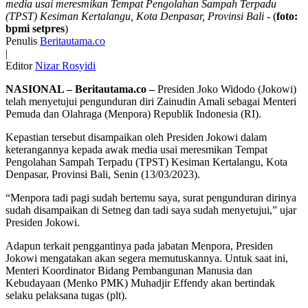
media usai meresmikan Tempat Pengolahan Sampah Terpadu
(TPST) Kesiman Kertalangu, Kota Denpasar, Provinsi Bali
- (
foto:
bpmi setpres
)
Penulis
Beritautama.co
|
Editor
Nizar Rosyidi
NASIONAL – Beritautama.co –
Presiden Joko Widodo (Jokowi)
telah menyetujui pengunduran diri Zainudin Amali sebagai Menteri
Pemuda dan Olahraga (Menpora) Republik Indonesia (RI).
Kepastian tersebut disampaikan oleh Presiden Jokowi dalam
keterangannya kepada awak media usai meresmikan Tempat
Pengolahan Sampah Terpadu (TPST) Kesiman Kertalangu, Kota
Denpasar, Provinsi Bali, Senin (13/03/2023).
“Menpora tadi pagi sudah bertemu saya, surat pengunduran dirinya
sudah disampaikan di Setneg dan tadi saya sudah menyetujui,” ujar
Presiden Jokowi.
Adapun terkait penggantinya pada jabatan Menpora, Presiden
Jokowi mengatakan akan segera memutuskannya. Untuk saat ini,
Menteri Koordinator Bidang Pembangunan Manusia dan
Kebudayaan (Menko PMK) Muhadjir Effendy akan bertindak
selaku pelaksana tugas (plt).