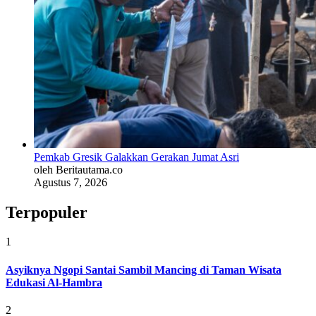
Pemkab Gresik Galakkan Gerakan Jumat Asri
oleh Beritautama.co
Agustus 7, 2026
Terpopuler
1
Asyiknya Ngopi Santai Sambil Mancing di Taman Wisata
Edukasi Al-Hambra
2