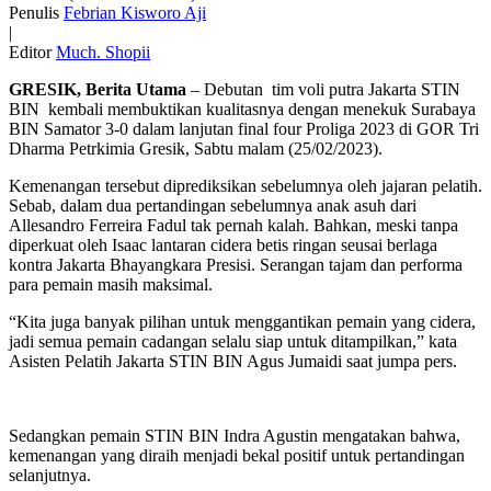
Penulis
Febrian Kisworo Aji
|
Editor
Much. Shopii
GRESIK, Berita Utama
– Debutan tim voli putra Jakarta STIN
BIN kembali membuktikan kualitasnya dengan menekuk Surabaya
BIN Samator 3-0 dalam lanjutan final four Proliga 2023 di GOR Tri
Dharma Petrkimia Gresik, Sabtu malam (25/02/2023).
Kemenangan tersebut diprediksikan sebelumnya oleh jajaran pelatih.
Sebab, dalam dua pertandingan sebelumnya anak asuh dari
Allesandro Ferreira Fadul tak pernah kalah. Bahkan, meski tanpa
diperkuat oleh Isaac lantaran cidera betis ringan seusai berlaga
kontra Jakarta Bhayangkara Presisi. Serangan tajam dan performa
para pemain masih maksimal.
“Kita juga banyak pilihan untuk menggantikan pemain yang cidera,
jadi semua pemain cadangan selalu siap untuk ditampilkan,” kata
Asisten Pelatih Jakarta STIN BIN Agus Jumaidi saat jumpa pers.
Sedangkan pemain STIN BIN Indra Agustin mengatakan bahwa,
kemenangan yang diraih menjadi bekal positif untuk pertandingan
selanjutnya.