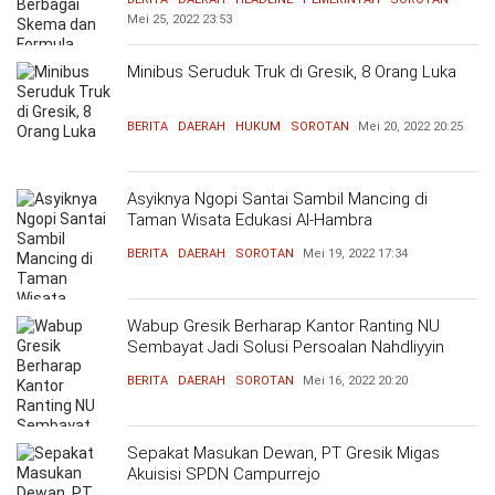
Mei 25, 2022
23:53
Minibus Seruduk Truk di Gresik, 8 Orang Luka
BERITA
DAERAH
HUKUM
SOROTAN
Mei 20, 2022
20:25
Asyiknya Ngopi Santai Sambil Mancing di
Taman Wisata Edukasi Al-Hambra
BERITA
DAERAH
SOROTAN
Mei 19, 2022
17:34
Wabup Gresik Berharap Kantor Ranting NU
Sembayat Jadi Solusi Persoalan Nahdliyyin
BERITA
DAERAH
SOROTAN
Mei 16, 2022
20:20
Sepakat Masukan Dewan, PT Gresik Migas
Akuisisi SPDN Campurrejo