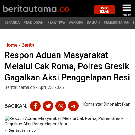
INFO
IKLAN
MENU
BERANDA
PENDIDIKAN
PERISTIWA
AGRARIA
DAERAH
PEMERINTAHAN
Home
Berita
MASUK
Respon Aduan Masyarakat
Melalui Cak Roma, Polres Gresik
BERANDA
PENDIDIKAN
Gagalkan Aksi Penggelapan Besi
PERISTIWA
HUKUM
Beritautama.co - April 23, 2025
AGRARIA
EKONOMI
pa
Komentar Dinonaktifkan
BAGIKAN:
R
DAERAH
OLAHRAGA
A
Ma
PEMERINTAHAN
PENDIDIKAN
Me
- (
Beritautama.co
)
Ca