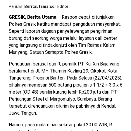
R
OPINI
HIBURAN
Penulis
Beritautama.co
|
Editor
Po
Gr
GRESIK, Berita Utama
– Respon cepat ditunjukkan
Ga
Ak
Polres Gresik ketika mendapat pengaduan masyarakat.
BERITABARU.CO
KABARBARU.CO
SERIKATNEWS.COM
PEWARTANUSANTARA.COM
LANGGAR.CO
JOBNAS.COM
SURAU.CO
Pe
Seperti laporan dugaan penyelewengan pengiriman
Be
barang dari seorang warga melalui layanan call center
REDAKSI
TENTANG
KERJASAMA
PEDOMAN
yang langsung ditindaklanjuti oleh Tim Raimas Kalam
KAMI
MEDIA
Munyeng, Satuan Samapta Polres Gresik.
CYBER
Pengaduan berasal dari R, pemilik PT Kui Xin Baja yang
beralamat di Jl. MH Thamrin Kavling 29, Cikokol, Kota
Tangerang, Propinsi Banten. Pada Selasa (22/04/2025),
pihaknya memesan 500 batang pipa jenis 1 1/2 × 3,0 x 6
meter (OD 48) senilai kurang lebih Rp200 juta dari PT
Perjuangan Steel di Margomulyo, Surabaya. Barang
tersebut direncanakan dikirim ke pabriknya di Kendal,
Jawa Tengah.
Namun, pada malam hari sekitar pukul 20.00 WIB, R