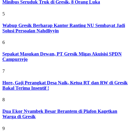
Minibus Seruduk Truk di Gresik, 8 Orang Luka
5
Wabup Gresik Berharap Kantor Ranting NU Sembayat Jadi
Solusi Persoalan Nahdliyyin
6
Sepakat Masukan Dewan, PT Gresik Migas Akuisisi SPDN
Campurrejo
7
Hore, Gaji Perangkat Desa Naik, Ketua RT dan RW di Gresik
Bakal Terima Insentif !
8
Dua Ekor Nyambek Besar Berantem di Plafon Kagetkan
Warga di Gresik
9