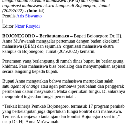
dengan badan eksekutif mahasiswa (BEM) dan sejumlah
organisasi mahasiswa ekstra kampus di Bojonegoro, Jumat
(20/5/2022)
- (
foto: ist
)
Penulis
Aris Siswanto
|
Editor
Nizar Rosyidi
BOJONEGORO – Beritautama.co –
Bupati Bojonegoro Dr. Hj.
Anna Mu’awanah menggelar pertemuan dengan badan eksekutif
mahasiswa (BEM) dan sejumlah organisasi mahasiswa ekstra
kampus di Bojonegoro, Jumat (20/5/2022) kemarin.
Pertemuan yang berlangsung di rumah dinas bupati itu berlangsung
khidmat. Para mahasiswa bisa berdialog dan menyampaikan aspirasi
secara langsung kepada bupati.
Bupati Anna mengatakan bahwa mahasiswa merupakan salah
satu
agent of change
atau agen pembawa perubahan dan penggerak
perubahan dalam masyarakat. Maka diperlukan fungsi. Di antaranya
mengontrol tugas dan fungsi pemerintah.
“Terkait kinerja Pemkab Bojonegoro, termasuk 17 program pemkab
yang berkelanjutan juga diperlukan fungsi kontrol dari mahasiswa.
Termasuk menjawab tantangan dan kondisi Bojonegoro saat ini,”
ucap Dr. Hj. Anna Mu’awanah.