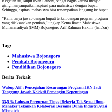
Kegiatan itu, lanjut Irvan Fathoni, sangat bagus karena menjadi
ajang menyampaikan aspirasi para mahasiswa dengan bupati.
Sehingga, aspirasi mahasiswa bisa tersampaikan langsung ke bupati.
“Kami tanya jawab dengan bupati terkait dengan program-program
yang dilaksanakan pemkab,” ungkap Ketua Ikatan Mahasiswa
Muhammadiyah (IMM) Bojonegoro Arif Rahman Hakim. (han/zar)
Tag:
Mahasiswa Bojonegoro
Pemkab Bojonegoro
Pendidikan Bojonegoro
Berita Terkait
Wabup Alif : Pencegahan Kecurangan Program JKN Jadi
Tanggung Jawab Kolektif Pemangku Kepentingan
33,5 % Lulusan Perguruan Tinggi Bekerja Tak Sesuai Ilmu,
Menaker Tekankan Kolaborasi Bersama Dunia Industri Atasi
Mismatch