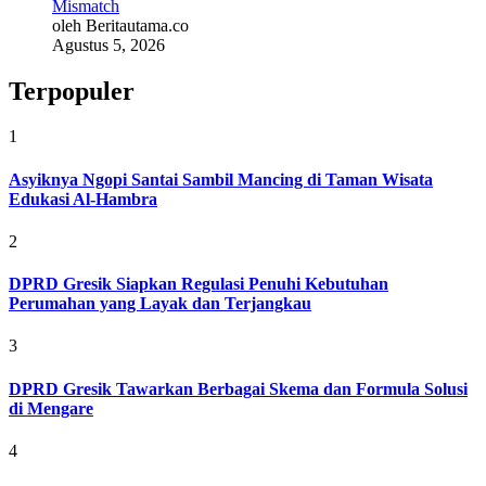
Mismatch
oleh Beritautama.co
Agustus 5, 2026
Terpopuler
1
Asyiknya Ngopi Santai Sambil Mancing di Taman Wisata
Edukasi Al-Hambra
2
DPRD Gresik Siapkan Regulasi Penuhi Kebutuhan
Perumahan yang Layak dan Terjangkau
3
DPRD Gresik Tawarkan Berbagai Skema dan Formula Solusi
di Mengare
4