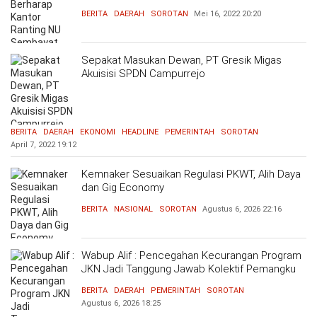
BERITA
DAERAH
SOROTAN
Mei 16, 2022
20:20
Sepakat Masukan Dewan, PT Gresik Migas
Akuisisi SPDN Campurrejo
BERITA
DAERAH
EKONOMI
HEADLINE
PEMERINTAH
SOROTAN
April 7, 2022
19:12
Kemnaker Sesuaikan Regulasi PKWT, Alih Daya
dan Gig Economy
BERITA
NASIONAL
SOROTAN
Agustus 6, 2026
22:16
Wabup Alif : Pencegahan Kecurangan Program
JKN Jadi Tanggung Jawab Kolektif Pemangku
Kepentingan
BERITA
DAERAH
PEMERINTAH
SOROTAN
Agustus 6, 2026
18:25