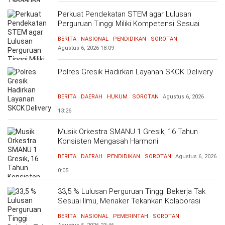
Perkuat Pendekatan STEM agar Lulusan
Perguruan Tinggi Miliki Kompetensi Sesuai
Kebutuhan Dunia Kerja
BERITA
NASIONAL
PENDIDIKAN
SOROTAN
Agustus 6, 2026
18:09
Polres Gresik Hadirkan Layanan SKCK Delivery
BERITA
DAERAH
HUKUM
SOROTAN
Agustus 6, 2026
13:26
Musik Orkestra SMANU 1 Gresik, 16 Tahun
Konsisten Mengasah Harmoni
BERITA
DAERAH
PENDIDIKAN
SOROTAN
Agustus 6, 2026
0:05
33,5 % Lulusan Perguruan Tinggi Bekerja Tak
Sesuai Ilmu, Menaker Tekankan Kolaborasi
Bersama Dunia Industri Atasi Mismatch
BERITA
NASIONAL
PEMERINTAH
SOROTAN