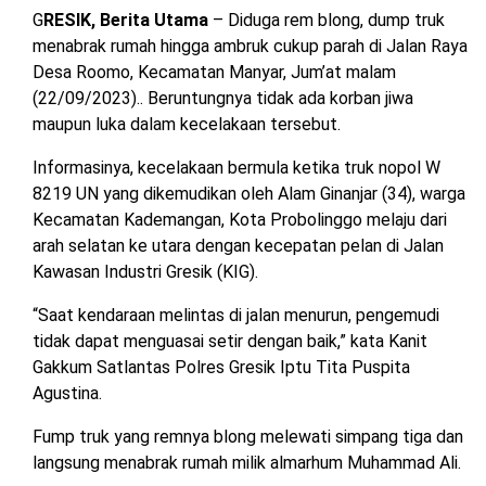
di
OPINI
HIBURAN
G
RESIK, Berita Utama
– Diduga rem blong, dump truk
Gr
menabrak rumah hingga ambruk cukup parah di Jalan Raya
Desa Roomo, Kecamatan Manyar, Jum’at malam
BERITABARU.CO
KABARBARU.CO
SERIKATNEWS.COM
PEWARTANUSANTARA.COM
LANGGAR.CO
JOBNAS.COM
SURAU.CO
(22/09/2023).. Beruntungnya tidak ada korban jiwa
maupun luka dalam kecelakaan tersebut.
REDAKSI
TENTANG
KERJASAMA
PEDOMAN
Informasinya, kecelakaan bermula ketika truk nopol W
KAMI
MEDIA
8219 UN yang dikemudikan oleh Alam Ginanjar (34), warga
CYBER
Kecamatan Kademangan, Kota Probolinggo melaju dari
arah selatan ke utara dengan kecepatan pelan di Jalan
Kawasan Industri Gresik (KIG).
“Saat kendaraan melintas di jalan menurun, pengemudi
tidak dapat menguasai setir dengan baik,” kata Kanit
Gakkum Satlantas Polres Gresik Iptu Tita Puspita
Agustina.
Fump truk yang remnya blong melewati simpang tiga dan
langsung menabrak rumah milik almarhum Muhammad Ali.