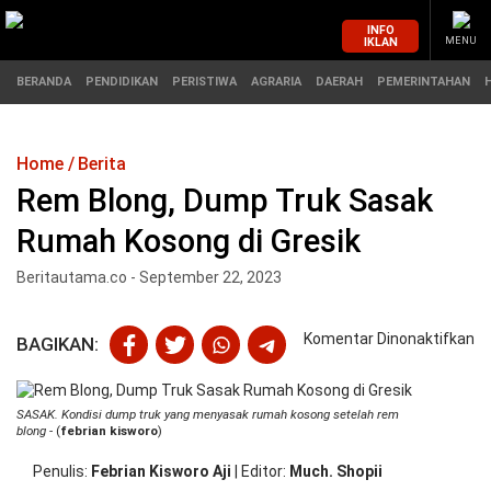
INFO
IKLAN
MENU
BERANDA
PENDIDIKAN
PERISTIWA
AGRARIA
DAERAH
PEMERINTAHAN
Home
Berita
MASUK
Rem Blong, Dump Truk Sasak
Rumah Kosong di Gresik
BERANDA
PENDIDIKAN
Beritautama.co - September 22, 2023
PERISTIWA
HUKUM
pa
Komentar Dinonaktifkan
BAGIKAN:
AGRARIA
EKONOMI
R
Bl
D
DAERAH
OLAHRAGA
SASAK. Kondisi dump truk yang menyasak rumah kosong setelah rem
Tr
blong
- (
febrian kisworo
)
Sa
PEMERINTAHAN
PENDIDIKAN
R
Penulis
Febrian Kisworo Aji
|
Editor
Much. Shopii
Ko