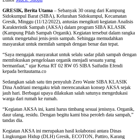
GRESIK, Berita Utama
– Sebanyak 30 orang dari Kampung
Sidokumpul Barat (SIBA), Kelurahan Sidokumpul, Kecamatan
Gresik, Minggu (11/12/2022), antusias mengikuti kegiatan Analisis
Karakteristik Sampah (AKSA) dalam program SIBA KLASIK
(Kampung Pilah Sampah Organik). Kegiatan tersebut dalam rangka
untuk mengetahui jenis-jenis sampah. Sehingga memudahkan
masyarakat untuk memilah sampah dengan benar dan tepat.
“Saya mengajak masyarakat untuk selalu sadar pilah sampah dengan
memfokuskan pengelolaan organik menjadi sesuatu yamg
bermanfaat,” ujar Ketua RT 02 RW 05 SIBA Saifudin Efendi
kepada beritautama.co
Sedangkan salah satu tim penyuluh Zero Waste SIBA KLASIK
Dina Andriani mengaku telah merencanakan konsep AKSA sejak
jauh hari. Berbagai upaya dilakukan salah satunya mengedukasi
warga dari rumah ke rumah.
“Kegiatan AKSA ini, kami harus timbang sesuai jenisnya. Organik,
daur ulang, residu. Dengan begitu kami bisa peroleh data sampah,”
tandas dia.
Kegiatan AKSA ini merupakan hasil kolaborasi antara Dinas
Lingkungan Hidup (DLH) Gresik, ECOTON, Pattiro, Karang