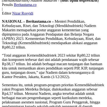
(Mendikbudristek) Nadiem Makarim
- (
foto: bpmi setpres/kris
)
Penulis
Beritautama.co
|
Editor
Nizar Rosyidi
NASIONAL – Beritautama.co –
Menteri Pendidikan,
Kebudayaan, Riset, dan Teknologi (Mendikbudristek) Nadiem
Makarim memaparkan postur anggaran kementerian yang
dipimpinnya pada Anggaran Pendapatan dan Belanja Negara
(APBN) 2023. Kementerian Pendidikan, Kebudayaan, Riset, dan
Teknologi (Kemendikbudristek) mendapatkan alokasi anggaran
Rp80,22 triliun.
“Total anggaran Kemendikbudristek 2023 sekitar Rp80,22 triliun
dan komponen terbesar dari sini adalah pendanaan wajib sebesar
Rp38,17 triliun. Ini adalah berbagai macam tunjangan dan bantuan
kita untuk memastikan akses pendidikan seperti PIP, KIP, tunjangan
guru, tunjangan dosen,” ujar Nadiem dalam keterangannya di
Kantor Presiden, Jakarta, Kamis (1/12/2022).
Sementara itu, untuk program-program prioritas Kemendikbudristek
yakni Program Merdeka Belajar, dialokasikan anggaran sebesar
Rp4,57 triliun. Menurut Nadiem, angka tersebut adalah untuk
berbagai macam pengembangan seperti kurikulum merdeka,
pelaksanaan asesmen nasional, Program Guru Penggerak, hingga
pendampingan kepada sekolah-sekolah penggerak di daerah