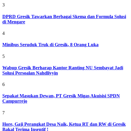
3
DPRD Gresik Tawarkan Berbagai Skema dan Formula Solusi
di Mengare
4
Minibus Seruduk Truk di Gresik, 8 Orang Luka
5
Wabup Gresik Berharap Kantor Ranting NU Sembayat Jadi
Solusi Persoalan Nahdliyyin
6
Sepakat Masukan Dewan, PT Gresik Migas Akuisisi SPDN
Campurrejo
7
Hore, Gaji Perangkat Desa Naik, Ketua RT dan RW di Gresik
Bakal Terima Insentif !