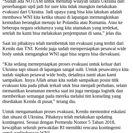
“Sudah ada NOTAM untuk menutup wilayah udara Ukraina dari
penerbangan sipil jadi for sure kita tidak mungkin melakukan
evakuasi dari Ukraina. Jadi upaya yang bisa kita lakukan adalah
membawa WNI kita ketika situasi di lapangan memungkinkan
kemudian berangkat menuju ke Polandia atau Rumania. Atau ke
beberapa negara sekitarnya yang kita utamakan yang terdekat,
setelah itu kami bisa melakukan penjemputan di sana,” jelas dia.
Saat ini pihaknya telah membentuk tim evakuasi yang terdiri dari
Kemlu dan TNI. Kemlu juga sudah mempersiapkan pesawat wide
body untuk mengangkut WNI agar bisa segera bisa dievakuasi.
“Kita sedang memeprsiapkan proses evakuasi untuk keluar dari
Ukraina tapi situasi di lapangan sangat sulit. Untuk pesawatnya kita
sudah siapkan pesawat wide body, detailnya nanti akan kami
sampaikan. Insya Allah aman kita sudah sampaikan posisi titik
evakuasi kita pada pihak terkait utuk bisa menjadi perhatian, selain
memastikan keamanan mereka saat ini juga menjaga logistik dan
memberikan semangat pada mereka melalui tim konseling yang
disediakan Kemlu di pusat,” terang dia.
Untuk mengamankan proses evakuasi, Kemlu memonitor eskalasi
dan situasi di Ukraina. Pihaknya telah melakukan updating
kontingensi. Sesuai dengan Permenlu Nomor 5 Tahun 2018,
kewajiban seluruh perwakilan RI memiliki rencana kontingensi
untuk perlindungan WNI.