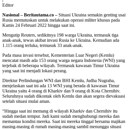
13
Editor
WNI
Nasional – Beritautama.co –
Situasi Ukraina semakin genting usai
yang
Rusia memutuskan untuk melakukan operasi militer khusus pada
Terjebak
Kamis 24 Februari 2022 hingga saat ini.
di
Arena
Mengutip Reuters, sedikitnya 198 warga Ukraina, termasuk tiga
Perang
anak-anak, tewas akibat invasi Rusia ke Ukraina. Kemudian ada
Ukraina
1.115 orang terluka, termasuk 33 anak-anak.
Pada masa invasi tersebut, Kementerian Luar Negeri (Kemlu)
mencatat masih ada 153 orang warga negara Indonesia (WNI) yang
terjebak di beberapa wilayah. Termasuk kawasan Timur Ukraina
yang saat ini menjadi lokasi perang.
Direktur Perlindungan WNI dan BHI Kemlu, Judha Nugraha,
menjelaskan saat ini ada 13 WNI yang berada di kawasan Timur
Ukraina yaitu 4 orang di Kharkiv dan 9 orang di Kota Chernihiv.
Seluruhnya sudah dikontak oleh Kemlu dan akan segera dievakuasi
setelah situasi mulai aman.
“Hingga saat ini memang di wilayah Kharkiv dan Chernihiv itu
sudah medan tempur. Jadi kami sudah menghubungi mereka dan
memantau kondisi mereka. Saat ini mereka tinggal bersama majikan
masing-masing di rumah masing-masing sambil menunggu situasi