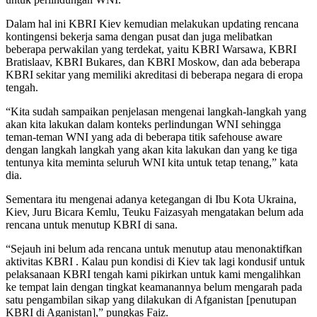
Dalam hal ini KBRI Kiev kemudian melakukan updating rencana
kontingensi bekerja sama dengan pusat dan juga melibatkan
beberapa perwakilan yang terdekat, yaitu KBRI Warsawa, KBRI
Bratislaav, KBRI Bukares, dan KBRI Moskow, dan ada beberapa
KBRI sekitar yang memiliki akreditasi di beberapa negara di eropa
tengah.
“Kita sudah sampaikan penjelasan mengenai langkah-langkah yang
akan kita lakukan dalam konteks perlindungan WNI sehingga
teman-teman WNI yang ada di beberapa titik safehouse aware
dengan langkah langkah yang akan kita lakukan dan yang ke tiga
tentunya kita meminta seluruh WNI kita untuk tetap tenang,” kata
dia.
Sementara itu mengenai adanya ketegangan di Ibu Kota Ukraina,
Kiev, Juru Bicara Kemlu, Teuku Faizasyah mengatakan belum ada
rencana untuk menutup KBRI di sana.
“Sejauh ini belum ada rencana untuk menutup atau menonaktifkan
aktivitas KBRI . Kalau pun kondisi di Kiev tak lagi kondusif untuk
pelaksanaan KBRI tengah kami pikirkan untuk kami mengalihkan
ke tempat lain dengan tingkat keamanannya belum mengarah pada
satu pengambilan sikap yang dilakukan di Afganistan [penutupan
KBRI di Aganistan],” pungkas Faiz.