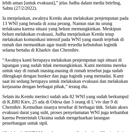
lebih aman [untuk evakuasi],” jelas Judha dalam media briefing,
Sabtu (27/2/2022).
Ia menjelaskan, awalnya Kemlu akan melakukan penjemputan pada
13 WNI yang berada di zona perang. Namun niat itu urung
terlaksana karena situasi yang belum memungkinkan. Meskipun
belum melakukan evakuasi, Judha menjelaskan Kemlu tetap
melakukan komunikasi intensif pada WNI yang masih terjebak di
rumah dan memastikan agar masih tersedia kebutuhan logistik
selama bertaha di Kharkiv dan Chernihiv.
“Awalnya kami berupaya melakukan penjemputan tapi situasi di
lapangan yang sudah tidak memungkinkan. Kami meminta mereka
untuk stay di rumah masing-masing di rumah tersebut juga sudah
dilengkapi dengan bunker dan juga logistik yang memadai. Kami
saat ini sedang berupaya untuk melakukan evakuasi dan melakukan
kerjasama dengan berbagai pihak,” terang dia.
Selain itu Kemlu merinci sudah ada 82 WNI yang sudah berkumpul
di K,BRI Kiev, 25 ada di Odesa dan 3 orang di L’viv dan 9 di
Chernihiv. Kemudian sisanya tersebar di berbagai titik. Selain akses
evakuasi darat yang sulit, proses penyelamatan WNI juga terhambat
karena Pemerintah Ukraina sudah mengeluarkan larangan
penerbangan untuk sipil.