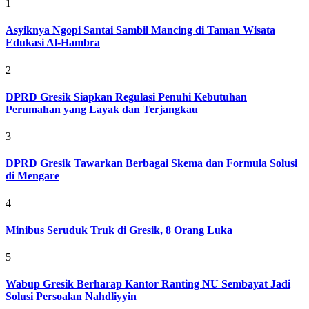
1
Asyiknya Ngopi Santai Sambil Mancing di Taman Wisata
Edukasi Al-Hambra
2
DPRD Gresik Siapkan Regulasi Penuhi Kebutuhan
Perumahan yang Layak dan Terjangkau
3
DPRD Gresik Tawarkan Berbagai Skema dan Formula Solusi
di Mengare
4
Minibus Seruduk Truk di Gresik, 8 Orang Luka
5
Wabup Gresik Berharap Kantor Ranting NU Sembayat Jadi
Solusi Persoalan Nahdliyyin