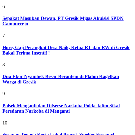
6
Sepakat Masukan Dewan, PT Gresik Migas Akuisisi SPDN
Campurrejo
7
Hore, Gaji Perangkat Desa Naik, Ketua RT dan RW di Gresik
Bakal Terima Insentif !
8
Dua Ekor Nyambek Besar Berantem di Plafon Kagetkan
Warga di Gresik
9
Polsek Menganti dan Ditserse Narkoba Polda Jatim Sikat
Peredaran Narkoba di Menganti
10
Serapan Tenaga Kerja Lokal Proyek Smelter Freeport