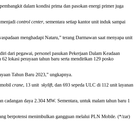
 pembangkit dalam kondisi prima dan pasokan energi primer juga
n menjadi
control center
, sementara setiap kantor unit induk sampai
kewaspadaan menghadapi Nataru,” terang Darmawan saat menyapa unit
diri dari pegawai, personel pasukan Pekerjaan Dalam Keadaan
62 lokasi perayaan tahun baru serta mendirikan 129 posko
erayaan Tahun Baru 2023,” ungkapnya.
t mobil
crane
, 13 unit
skylift
, dan 693 sepeda ULC di 112 unit layanan
gan cadangan daya 2.304 MW. Sementara, untuk malam tahun baru 1
 yang berpotensi menimbulkan gangguan melalui PLN Mobile. (*/zar)