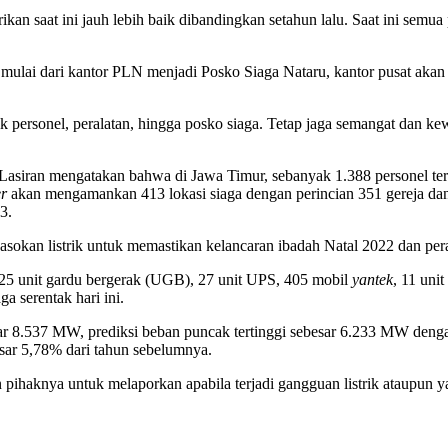
an saat ini jauh lebih baik dibandingkan setahun lalu. Saat ini semua
 mulai dari kantor PLN menjadi Posko Siaga Nataru, kantor pusat aka
k personel, peralatan, hingga posko siaga. Tetap jaga semangat dan 
asiran mengatakan bahwa di Jawa Timur, sebanyak 1.388 personel ter
r
akan mengamankan 413 lokasi siaga dengan perincian 351 gereja dan 
3.
asokan listrik untuk memastikan kelancaran ibadah Natal 2022 dan p
225 unit gardu bergerak (UGB), 27 unit UPS, 405 mobil
yantek
, 11 uni
 serentak hari ini.
ar 8.537 MW, prediksi beban puncak tertinggi sebesar 6.233 MW den
sar 5,78% dari tahun sebelumnya.
 pihaknya untuk melaporkan apabila terjadi gangguan listrik ataupun