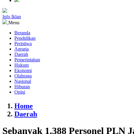
Info Iklan
Menu
Beranda
Pendidikan
Peristiwa
Agraria
Daerah
Pemerintahan
Hukum
Ekonomi
Olahraga
Nasional
Hiburan
Opini
Home
Daerah
Sebanyak 1.388 Personel PLN J