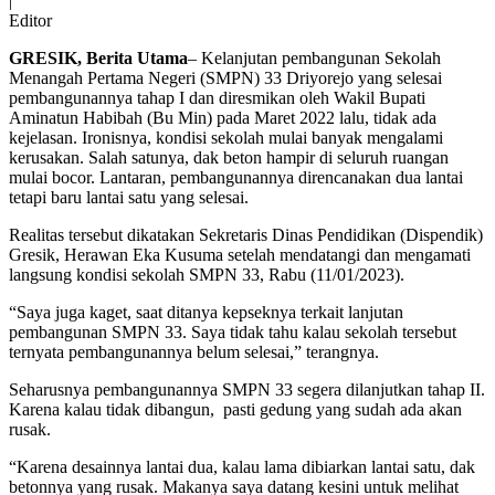
|
Editor
GRESIK, Berita Utama
– Kelanjutan pembangunan Sekolah
Menangah Pertama Negeri (SMPN) 33 Driyorejo yang selesai
pembangunannya tahap I dan diresmikan oleh Wakil Bupati
Aminatun Habibah (Bu Min) pada Maret 2022 lalu, tidak ada
kejelasan. Ironisnya, kondisi sekolah mulai banyak mengalami
kerusakan. Salah satunya, dak beton hampir di seluruh ruangan
mulai bocor. Lantaran, pembangunannya direncanakan dua lantai
tetapi baru lantai satu yang selesai.
Realitas tersebut dikatakan Sekretaris Dinas Pendidikan (Dispendik)
Gresik, Herawan Eka Kusuma setelah mendatangi dan mengamati
langsung kondisi sekolah SMPN 33, Rabu (11/01/2023).
“Saya juga kaget, saat ditanya kepseknya terkait lanjutan
pembangunan SMPN 33. Saya tidak tahu kalau sekolah tersebut
ternyata pembangunannya belum selesai,” terangnya.
Seharusnya pembangunannya SMPN 33 segera dilanjutkan tahap II.
Karena kalau tidak dibangun, pasti gedung yang sudah ada akan
rusak.
“Karena desainnya lantai dua, kalau lama dibiarkan lantai satu, dak
betonnya yang rusak. Makanya saya datang kesini untuk melihat