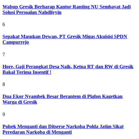
Wabup Gresik Berharap Kantor Ranting NU Sembayat Jadi
Solusi Persoalan Nahdliyyin
6
Sepakat Masukan Dewan, PT Gresik Migas Akuisisi SPDN
Campurrejo
7
Hore, Gaji Perangkat Desa Naik, Ketua RT dan RW di Gresik
Bakal Terima Insentif !
8
Dua Ekor Nyambek Besar Berantem di Plafon Kagetkan
Warga di Gresik
9
Polsek Menganti dan Ditserse Narkoba Polda Jatim Sikat
Peredaran Narkoba di Menganti