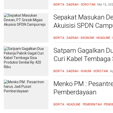
BERITA
DAERAH
SOROTAN
Mei 16, 20
Sepakat Masukan De
Akuisisi SPDN Campu
BERITA
DAERAH
EKONOMI
HEADLINE
Satpam Gagalkan Dua
Curi Kabel Tembaga S
420 Ribu
BERITA
DAERAH
HUKUM
SOROTAN
A
Menko PM : Pesantre
Pemberdayaan
BERITA
HEADLINE
PEMERINTAH
PENDI