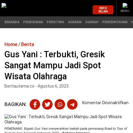
INFO
IKLAN
MENU
BERANDA
PENDIDIKAN
PERISTIWA
AGRARIA
DAERAH
PEMERINTAHAN
Home
Berita
MASUK
Gus Yani : Terbukti, Gresik
Sangat Mampu Jadi Spot
BERANDA
PENDIDIKAN
Wisata Olahraga
PERISTIWA
HUKUM
Beritautama.co - Agustus 6, 2023
AGRARIA
EKONOMI
pa
Komentar Dinonaktifkan
BAGIKAN:
G
DAERAH
OLAHRAGA
Ya
:
PEMERINTAHAN
PENDIDIKAN
Te
PEMENANG. Bupati Gus Yani menyerahkan hadiah pada pemenang Road to Tour of
Gr