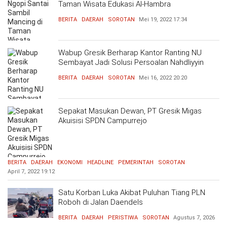
Taman Wisata Edukasi Al-Hambra
BERITA
DAERAH
SOROTAN
Mei 19, 2022
17:34
Wabup Gresik Berharap Kantor Ranting NU
Sembayat Jadi Solusi Persoalan Nahdliyyin
BERITA
DAERAH
SOROTAN
Mei 16, 2022
20:20
Sepakat Masukan Dewan, PT Gresik Migas
Akuisisi SPDN Campurrejo
BERITA
DAERAH
EKONOMI
HEADLINE
PEMERINTAH
SOROTAN
April 7, 2022
19:12
Satu Korban Luka Akibat Puluhan Tiang PLN
Roboh di Jalan Daendels
BERITA
DAERAH
PERISTIWA
SOROTAN
Agustus 7, 2026