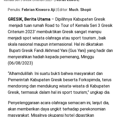
Kemala Seri 3 Gresik Criterium 2023
- (
febrian kisworo
)
Sa
OPINI
HIBURAN
M
Penulis
Febrian Kisworo Aji
|
Editor
Much. Shopii
Ja
Sp
GRESIK, Berita Utama
– Dipilihnya Kabupaten Gresik
Wi
BERITABARU.CO
KABARBARU.CO
SERIKATNEWS.COM
PEWARTANUSANTARA.COM
LANGGAR.CO
JOBNAS.COM
SURAU.CO
Ol
menjadi tuan rumah Road to Tour of Kemala Seri 3 Gresik
Criterium 2023′ membuktikan Gresik sangat mampu
menjadi spot wisata olahraga atau sport tourism , baik
REDAKSI
TENTANG
KERJASAMA
PEDOMAN
skala nasional maupun internasional. Hal ini dikatakan
KAMI
MEDIA
CYBER
Bupati Gresik Fandi Akhmad Yani (Gus Yani) yang hadir dan
menyerahkan hadiah kepada pemenang, Minggu
(06/08/2023)
“Alhamdulillah. Ini suatu bukti bahwa masyarakat dan
Pemerintah Kabupaten Gresik beserta Forkopimda, terus
mendorong dan mendukung wisata-wisata di Kabupaten
Gresik, termasuk dalam hal ini sport tourism,” ungkap dia.
Penyelenggaraan acara olahraga semacam ini, lanjut dia,
akan memberikan daya ungkit terhadap perekonomian
masyarakat. Misalnya okupansi hotel dipastikan