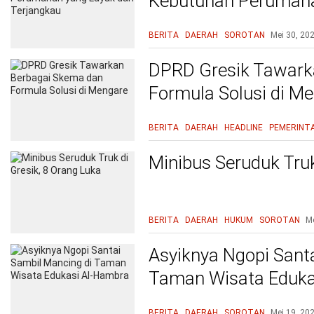
Kebutuhan Perumaha
Terjangkau
BERITA
DAERAH
SOROTAN
Mei 30, 20
DPRD Gresik Tawark
Formula Solusi di M
BERITA
DAERAH
HEADLINE
PEMERINT
Minibus Seruduk Truk
BERITA
DAERAH
HUKUM
SOROTAN
Me
Asyiknya Ngopi Sant
Taman Wisata Eduka
BERITA
DAERAH
SOROTAN
Mei 19, 20