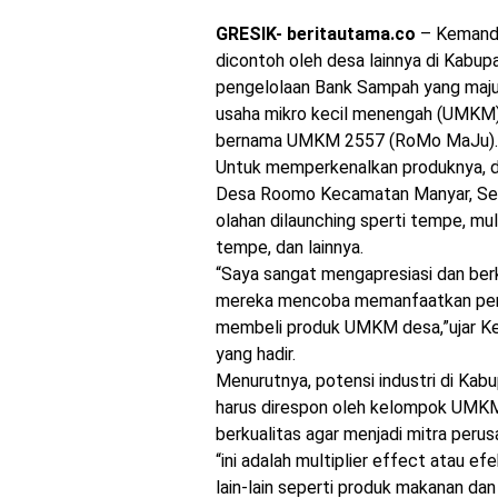
GRESIK- beritautama.co
– Kemandi
dicontoh oleh desa lainnya di Kabup
pengelolaan Bank Sampah yang maju
usaha mikro kecil menengah (UMKM
bernama UMKM 2557 (RoMo MaJu)
Untuk memperkenalkan produknya, d
Desa Roomo Kecamatan Manyar, Sen
olahan dilaunching sperti tempe, mul
tempe, dan lainnya.
“Saya sangat mengapresiasi dan berk
mereka mencoba memanfaatkan peru
membeli produk UMKM desa,”ujar Ke
yang hadir.
Menurutnya, potensi industri di Ka
harus direspon oleh kelompok UMK
berkualitas agar menjadi mitra peru
“ini adalah multiplier effect atau ef
lain-lain seperti produk makanan dan