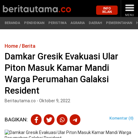
INFO
IKLAN
MENU
BERANDA
PENDIDIKAN
PERISTIWA
AGRARIA
DAERAH
PEMERINTAHAN
Home
Berita
MASUK
Damkar Gresik Evakuasi Ular
Piton Masuk Kamar Mandi
BERANDA
PENDIDIKAN
Warga Perumahan Galaksi
PERISTIWA
HUKUM
Resident
AGRARIA
EKONOMI
Beritautama.co - Oktober 9, 2022
DAERAH
OLAHRAGA
Komentar (0)
BAGIKAN:
PEMERINTAHAN
PENDIDIKAN