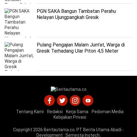
PGN SAKA Bangun Tambatan Perahu
Nelayan Ujungpangkah Gresik
Pulang Pengajian Malam Jum’at, Warga di
Gresik Terhadang Ular Piton 4,5 Meter
Tentang Kami
Redaksi
Kerja Sama
Pedoman Media
Kebijakan Privasi
Copyright 2026
Beritautama.co
. PT Berita Utama Abadi -
Development :
Semesta Inotech
.