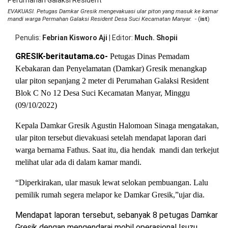
OPINI
HIBURAN
EVAKUASI. Petugas Damkar Gresik mengevakuasi ular piton yang masuk ke kamar
mandi warga Permahan Galaksi Resident Desa Suci Kecamatan Manyar.
- (
ist
)
Penulis
Febrian Kisworo Aji
|
Editor
Much. Shopii
BERITABARU.CO
KABARBARU.CO
SERIKATNEWS.COM
PEWARTANUSANTARA.COM
LANGGAR.CO
JOBNAS.COM
SURAU.CO
GRESIK-beritautama.co-
Petugas Dinas Pemadam
Kebakaran dan Penyelamatan (Damkar) Gresik menangkap
REDAKSI
TENTANG
KERJASAMA
PEDOMAN
ular piton sepanjang 2 meter di
Perumahan Galaksi Resident
KAMI
MEDIA
Blok C No 12 Desa Suci Kecamatan Manyar, Minggu
CYBER
(09/10/2022)
Kepala Damkar Gresik Agustin Halomoan Sinaga mengatakan,
ular piton tersebut dievakuasi setelah mendapat laporan dari
warga bernama Fathus. Saat itu, dia hendak
mandi dan terkejut
melihat ular ada di dalam kamar mandi.
“Diperkirakan, ular masuk lewat selokan pembuangan. Lalu
pemilik rumah segera melapor ke Damkar Gresik,”ujar dia.
Mendapat laporan tersebut, sebanyak 8 petugas Damkar
Gresik dengan mengendarai mobil operasional Isuzu