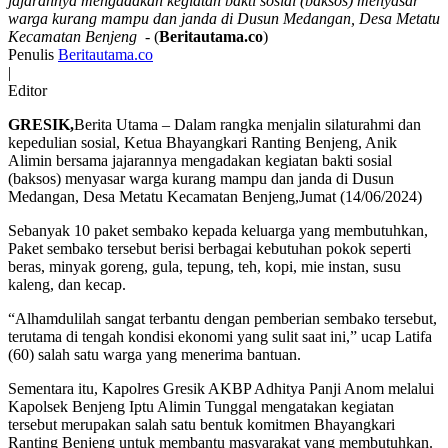
jajarannya mengadakan kegiatan bakti sosial (baksos) menyasar
warga kurang mampu dan janda di Dusun Medangan, Desa Metatu
Kecamatan Benjeng
- (
Beritautama.co
)
Penulis
Beritautama.co
|
Editor
GRESIK,
Berita Utama – Dalam rangka menjalin silaturahmi dan
kepedulian sosial, Ketua Bhayangkari Ranting Benjeng, Anik
Alimin bersama jajarannya mengadakan kegiatan bakti sosial
(baksos) menyasar warga kurang mampu dan janda di Dusun
Medangan, Desa Metatu Kecamatan Benjeng,Jumat (14/06/2024)
Sebanyak 10 paket sembako kepada keluarga yang membutuhkan,
Paket sembako tersebut berisi berbagai kebutuhan pokok seperti
beras, minyak goreng, gula, tepung, teh, kopi, mie instan, susu
kaleng, dan kecap.
“Alhamdulilah sangat terbantu dengan pemberian sembako tersebut,
terutama di tengah kondisi ekonomi yang sulit saat ini,” ucap Latifa
(60) salah satu warga yang menerima bantuan.
Sementara itu, Kapolres Gresik AKBP Adhitya Panji Anom melalui
Kapolsek Benjeng Iptu Alimin Tunggal mengatakan kegiatan
tersebut merupakan salah satu bentuk komitmen Bhayangkari
Ranting Benjeng untuk membantu masyarakat yang membutuhkan.