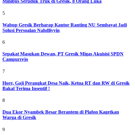
Minibus Seruduk Truk di Gresik, 8 Orang Luka
5
Wabup Gresik Berharap Kantor Ranting NU Sembayat Jadi
Solusi Persoalan Nahdliyyin
6
Sepakat Masukan Dewan, PT Gresik Migas Akuisisi SPDN
Campurrejo
7
Hore, Gaji Perangkat Desa Naik, Ketua RT dan RW di Gresik
Bakal Terima Insentif !
8
Dua Ekor Nyambek Besar Berantem di Plafon Kagetkan
Warga di Gresik
9