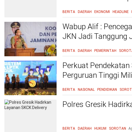
BERITA
DAERAH
EKONOMI
HEADLINE
Wabup Alif : Pence
JKN Jadi Tanggung 
Kepentingan
BERITA
DAERAH
PEMERINTAH
SOROT
Perkuat Pendekatan
Perguruan Tinggi Mil
Kebutuhan Dunia Ke
BERITA
NASIONAL
PENDIDIKAN
SOROT
Polres Gresik Hadir
BERITA
DAERAH
HUKUM
SOROTAN
A