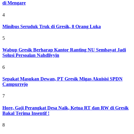
di Mengare
4
Minibus Seruduk Truk di Gresik, 8 Orang Luka
5
Wabup Gresik Berharap Kantor Ranting NU Sembayat Jadi
Solusi Persoalan Nahdliyyin
6
Sepakat Masukan Dewan, PT Gresik Migas Akuisisi SPDN
Campurrejo
7
Hore, Gaji Perangkat Desa Naik, Ketua RT dan RW di Gresik
Bakal Terima Insentif !
8