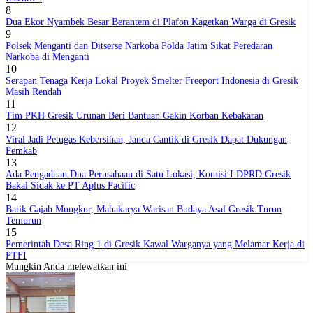
8
Dua Ekor Nyambek Besar Berantem di Plafon Kagetkan Warga di Gresik
9
Polsek Menganti dan Ditserse Narkoba Polda Jatim Sikat Peredaran
Narkoba di Menganti
10
Serapan Tenaga Kerja Lokal Proyek Smelter Freeport Indonesia di Gresik
Masih Rendah
11
Tim PKH Gresik Urunan Beri Bantuan Gakin Korban Kebakaran
12
Viral Jadi Petugas Kebersihan, Janda Cantik di Gresik Dapat Dukungan
Pemkab
13
Ada Pengaduan Dua Perusahaan di Satu Lokasi, Komisi I DPRD Gresik
Bakal Sidak ke PT Aplus Pacific
14
Batik Gajah Mungkur, Mahakarya Warisan Budaya Asal Gresik Turun
Temurun
15
Pemerintah Desa Ring 1 di Gresik Kawal Warganya yang Melamar Kerja di
PTFI
Mungkin Anda melewatkan ini