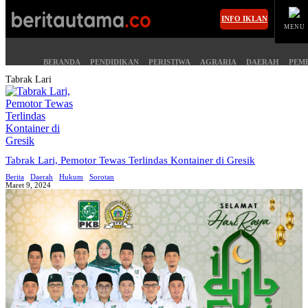
INFO IKLAN
MENU
BERANDA
PENDIDIKAN
PERISTIWA
AGRARIA
DAERAH
PEM
Tabrak Lari
MASUK
BERANDA
PENDIDIKAN
Tabrak Lari, Pemotor Tewas Terlindas Kontainer di Gresik
Berita
Daerah
Hukum
Sorotan
PERISTIWA
HUKUM
Maret 9, 2024
AGRARIA
EKONOMI
DAERAH
OLAHRAGA
PEMERINTAHAN
PENDIDIKAN
OPINI
HIBURAN