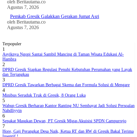
oleh Beritautama.co
Agustus 7, 2026
Pemkab Gresik Galakkan Gerakan Jumat Asri
oleh Beritautama.co
Agustus 7, 2026
Terpopuler
1
Asyiknya Ngopi Santai Sambil Mancing di Taman Wisata Edukasi Al-
Hambra
2
DPRD Gresik Siapkan Regulasi Penuhi Kebutuhan Perumahan yang Layak
dan Terjangkau
3
DPRD Gresik Tawarkan Berbagai Skema dan Formula Solusi di Mengare
4
Minibus Seruduk Truk di Gresik, 8 Orang Luka
5
Wabup Gresik Berharap Kantor Ranting NU Sembayat Jadi Solusi Persoalan
Nahdliyyin
6
Sepakat Masukan Dewan, PT Gresik Migas Akuisisi SPDN Campurrejo
7
Hore, Gaji Perangkat Desa Naik, Ketua RT dan RW di Gresik Bakal Terima
Insentif !