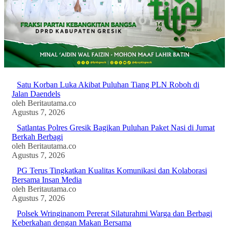
BERITABARU.CO
KABARBARU.CO
SERIKATNEWS.COM
PEWARTANUSANTARA.COM
LANGGAR.CO
JOBNAS.COM
SURAU.CO
REDAKSI
TENTANG
KERJASAMA
PEDOMAN
KAMI
MEDIA
CYBER
Satu Korban Luka Akibat Puluhan Tiang PLN Roboh di
Jalan Daendels
oleh Beritautama.co
Agustus 7, 2026
Satlantas Polres Gresik Bagikan Puluhan Paket Nasi di Jumat
Berkah Berbagi
oleh Beritautama.co
Agustus 7, 2026
PG Terus Tingkatkan Kualitas Komunikasi dan Kolaborasi
Bersama Insan Media
oleh Beritautama.co
Agustus 7, 2026
Polsek Wringinanom Pererat Silaturahmi Warga dan Berbagi
Keberkahan dengan Makan Bersama