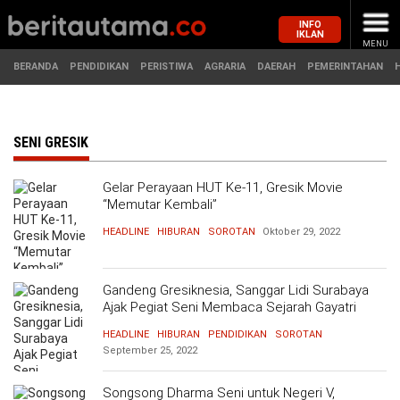
INFO
IKLAN
MENU
BERANDA
PENDIDIKAN
PERISTIWA
AGRARIA
DAERAH
PEMERINTAHAN
MASUK
SENI GRESIK
Gelar Perayaan HUT Ke-11, Gresik Movie
BERANDA
PENDIDIKAN
“Memutar Kembali”
HEADLINE
HIBURAN
SOROTAN
Oktober 29, 2022
PERISTIWA
HUKUM
AGRARIA
EKONOMI
Gandeng Gresiknesia, Sanggar Lidi Surabaya
Ajak Pegiat Seni Membaca Sejarah Gayatri
Melalui Panggung Teater
DAERAH
OLAHRAGA
HEADLINE
HIBURAN
PENDIDIKAN
SOROTAN
September 25, 2022
PEMERINTAHAN
PENDIDIKAN
Songsong Dharma Seni untuk Negeri V,