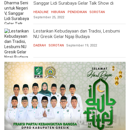
Sanggar Lidi Surabaya Gelar Talk Show di
OPINI
HIBURAN
Gresiknesia
HEADLINE
HIBURAN
PENDIDIKAN
SOROTAN
September 25, 2022
BERITABARU.CO
KABARBARU.CO
SERIKATNEWS.COM
PEWARTANUSANTARA.COM
LANGGAR.CO
JOBNAS.COM
SURAU.CO
Lestarikan Kebudayaan dan Tradisi, Lesbumi
NU Gresik Gelar Ngaji Budaya
REDAKSI
TENTANG
KERJASAMA
PEDOMAN
DAERAH
SOROTAN
September 19, 2022
KAMI
MEDIA
CYBER