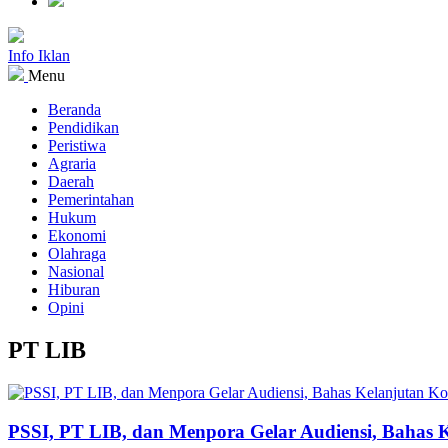
Info Iklan
Menu
Beranda
Pendidikan
Peristiwa
Agraria
Daerah
Pemerintahan
Hukum
Ekonomi
Olahraga
Nasional
Hiburan
Opini
PT LIB
PSSI, PT LIB, dan Menpora Gelar Audiensi, Bahas K