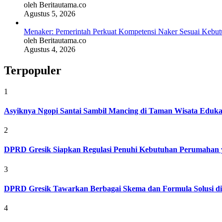
oleh Beritautama.co
Agustus 5, 2026
Menaker: Pemerintah Perkuat Kompetensi Naker Sesuai Kebutu
oleh Beritautama.co
Agustus 4, 2026
Terpopuler
1
Asyiknya Ngopi Santai Sambil Mancing di Taman Wisata Eduk
2
DPRD Gresik Siapkan Regulasi Penuhi Kebutuhan Perumahan 
3
DPRD Gresik Tawarkan Berbagai Skema dan Formula Solusi d
4