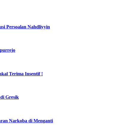
si Persoalan Nahdliyyin
purrejo
al Terima Insentif !
di Gresik
daran Narkoba di Menganti