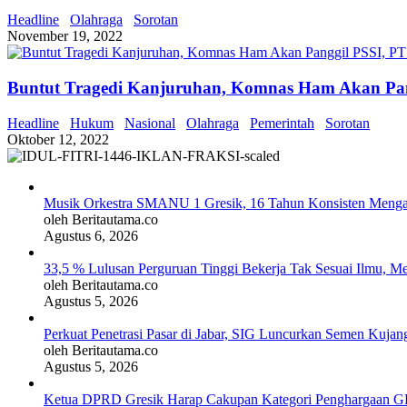
Headline
Olahraga
Sorotan
November 19, 2022
Buntut Tragedi Kanjuruhan, Komnas Ham Akan Pang
Headline
Hukum
Nasional
Olahraga
Pemerintah
Sorotan
Oktober 12, 2022
Musik Orkestra SMANU 1 Gresik, 16 Tahun Konsisten Meng
oleh Beritautama.co
Agustus 6, 2026
33,5 % Lulusan Perguruan Tinggi Bekerja Tak Sesuai Ilmu, M
oleh Beritautama.co
Agustus 5, 2026
Perkuat Penetrasi Pasar di Jabar, SIG Luncurkan Semen Kujan
oleh Beritautama.co
Agustus 5, 2026
Ketua DPRD Gresik Harap Cakupan Kategori Penghargaan G