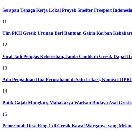
Serapan Tenaga Kerja Lokal Proyek Smelter Freeport Indonesi
11
Tim PKH Gresik Urunan Beri Bantuan Gakin Korban Kebakar
12
Viral Jadi Petugas Kebersihan, Janda Cantik di Gresik Dapat
13
Ada Pengaduan Dua Perusahaan di Satu Lokasi, Komisi I DPRD 
14
Batik Gajah Mungkur, Mahakarya Warisan Budaya Asal Gresi
15
Pemerintah Desa Ring 1 di Gresik Kawal Warganya yang Melam