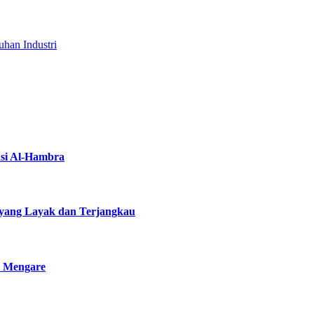
han Industri
asi Al-Hambra
yang Layak dan Terjangkau
i Mengare