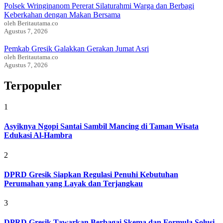
Polsek Wringinanom Pererat Silaturahmi Warga dan Berbagi
Keberkahan dengan Makan Bersama
oleh Beritautama.co
Agustus 7, 2026
Pemkab Gresik Galakkan Gerakan Jumat Asri
oleh Beritautama.co
Agustus 7, 2026
Terpopuler
1
Asyiknya Ngopi Santai Sambil Mancing di Taman Wisata
Edukasi Al-Hambra
2
DPRD Gresik Siapkan Regulasi Penuhi Kebutuhan
Perumahan yang Layak dan Terjangkau
3
DPRD Gresik Tawarkan Berbagai Skema dan Formula Solusi