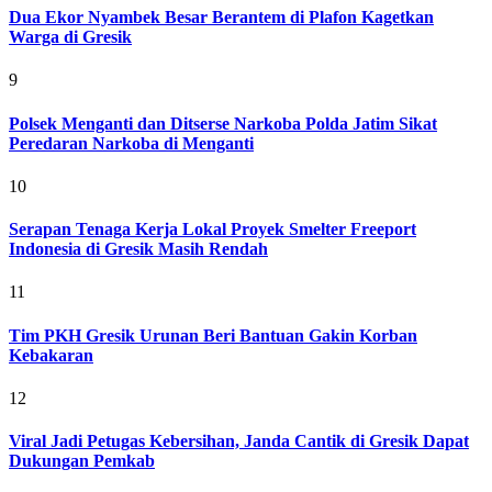
Dua Ekor Nyambek Besar Berantem di Plafon Kagetkan
Warga di Gresik
9
Polsek Menganti dan Ditserse Narkoba Polda Jatim Sikat
Peredaran Narkoba di Menganti
10
Serapan Tenaga Kerja Lokal Proyek Smelter Freeport
Indonesia di Gresik Masih Rendah
11
Tim PKH Gresik Urunan Beri Bantuan Gakin Korban
Kebakaran
12
Viral Jadi Petugas Kebersihan, Janda Cantik di Gresik Dapat
Dukungan Pemkab