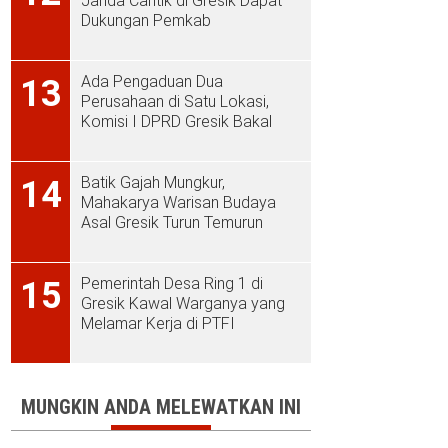
Janda Cantik di Gresik Dapat
Dukungan Pemkab
Ada Pengaduan Dua
13
Perusahaan di Satu Lokasi,
Komisi I DPRD Gresik Bakal
Sidak ke PT Aplus Pacific
Batik Gajah Mungkur,
14
Mahakarya Warisan Budaya
Asal Gresik Turun Temurun
Pemerintah Desa Ring 1 di
15
Gresik Kawal Warganya yang
Melamar Kerja di PTFI
MUNGKIN ANDA MELEWATKAN INI