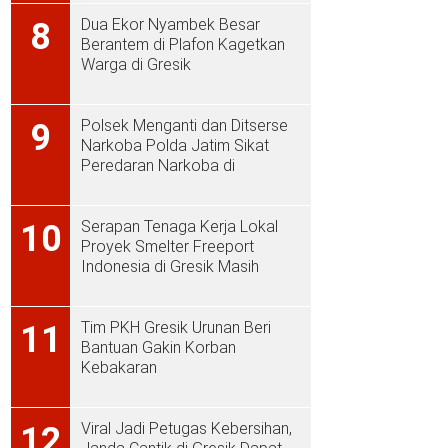
Dua Ekor Nyambek Besar
8
Berantem di Plafon Kagetkan
Warga di Gresik
Polsek Menganti dan Ditserse
9
Narkoba Polda Jatim Sikat
Peredaran Narkoba di
Menganti
Serapan Tenaga Kerja Lokal
10
Proyek Smelter Freeport
Indonesia di Gresik Masih
Rendah
Tim PKH Gresik Urunan Beri
11
Bantuan Gakin Korban
Kebakaran
Viral Jadi Petugas Kebersihan,
12