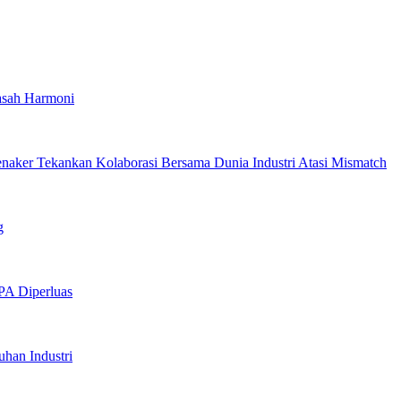
asah Harmoni
enaker Tekankan Kolaborasi Bersama Dunia Industri Atasi Mismatch
g
PA Diperluas
han Industri