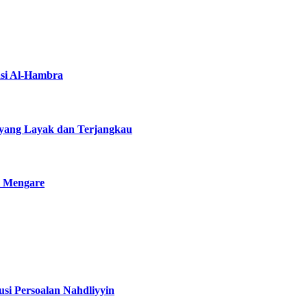
asi Al-Hambra
yang Layak dan Terjangkau
i Mengare
si Persoalan Nahdliyyin