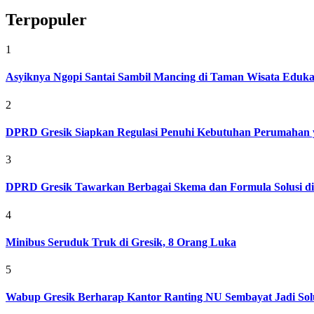
Terpopuler
1
Asyiknya Ngopi Santai Sambil Mancing di Taman Wisata Eduk
2
DPRD Gresik Siapkan Regulasi Penuhi Kebutuhan Perumahan 
3
DPRD Gresik Tawarkan Berbagai Skema dan Formula Solusi d
4
Minibus Seruduk Truk di Gresik, 8 Orang Luka
5
Wabup Gresik Berharap Kantor Ranting NU Sembayat Jadi Solu