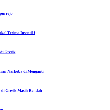
purrejo
al Terima Insentif !
di Gresik
daran Narkoba di Menganti
a di Gresik Masih Rendah
an