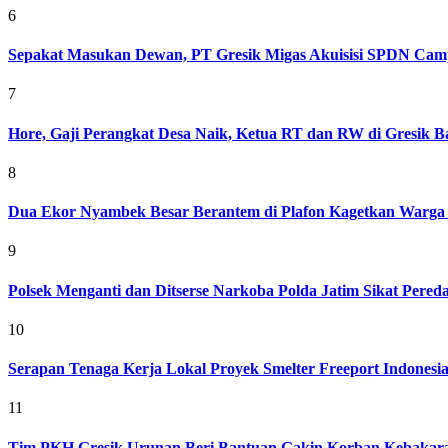
6
Sepakat Masukan Dewan, PT Gresik Migas Akuisisi SPDN Cam
7
Hore, Gaji Perangkat Desa Naik, Ketua RT dan RW di Gresik Bak
8
Dua Ekor Nyambek Besar Berantem di Plafon Kagetkan Warga 
9
Polsek Menganti dan Ditserse Narkoba Polda Jatim Sikat Pere
10
Serapan Tenaga Kerja Lokal Proyek Smelter Freeport Indonesi
11
Tim PKH Gresik Urunan Beri Bantuan Gakin Korban Kebakar