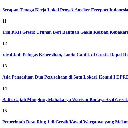
Serapan Tenaga Kerja Lokal Proyek Smelter Freeport Indonesi
11
Tim PKH Gresik Urunan Beri Bantuan Gakin Korban Kebakar
12
Viral Jadi Petugas Kebersihan, Janda Cantik di Gresik Dapat
13
Ada Pengaduan Dua Perusahaan di Satu Lokasi, Komisi I DPRD 
14
Batik Gajah Mungkur, Mahakarya Warisan Budaya Asal Gresi
15
Pemerintah Desa Ring 1 di Gresik Kawal Warganya yang Melam