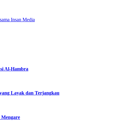
rsama Insan Media
asi Al-Hambra
yang Layak dan Terjangkau
i Mengare