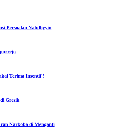
si Persoalan Nahdliyyin
purrejo
al Terima Insentif !
di Gresik
daran Narkoba di Menganti