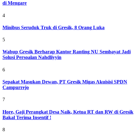
di Mengare
4
Minibus Seruduk Truk di Gresik, 8 Orang Luka
5
Wabup Gresik Berharap Kantor Ranting NU Sembayat Jadi
Solusi Persoalan Nahdliyyin
6
Sepakat Masukan Dewan, PT Gresik Migas Akuisisi SPDN
Campurrejo
7
Hore, Gaji Perangkat Desa Naik, Ketua RT dan RW di Gresik
Bakal Terima Insentif !
8