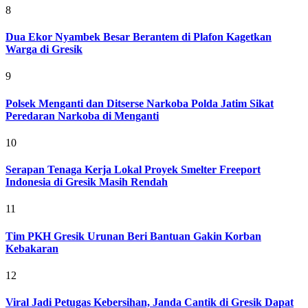
8
Dua Ekor Nyambek Besar Berantem di Plafon Kagetkan
Warga di Gresik
9
Polsek Menganti dan Ditserse Narkoba Polda Jatim Sikat
Peredaran Narkoba di Menganti
10
Serapan Tenaga Kerja Lokal Proyek Smelter Freeport
Indonesia di Gresik Masih Rendah
11
Tim PKH Gresik Urunan Beri Bantuan Gakin Korban
Kebakaran
12
Viral Jadi Petugas Kebersihan, Janda Cantik di Gresik Dapat