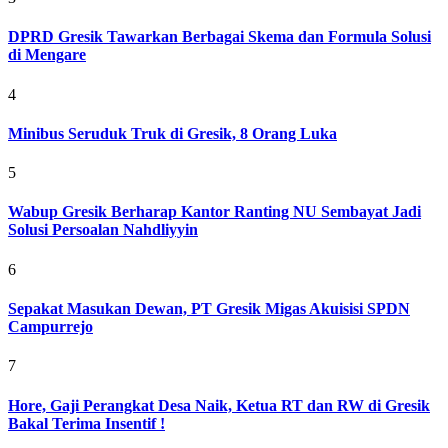
DPRD Gresik Tawarkan Berbagai Skema dan Formula Solusi
di Mengare
4
Minibus Seruduk Truk di Gresik, 8 Orang Luka
5
Wabup Gresik Berharap Kantor Ranting NU Sembayat Jadi
Solusi Persoalan Nahdliyyin
6
Sepakat Masukan Dewan, PT Gresik Migas Akuisisi SPDN
Campurrejo
7
Hore, Gaji Perangkat Desa Naik, Ketua RT dan RW di Gresik
Bakal Terima Insentif !