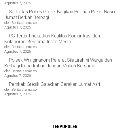
Agustus 7, 2026
OPINI
HIBURAN
Satlantas Polres Gresik Bagikan Puluhan Paket Nasi di
Jumat Berkah Berbagi
oleh Beritautama.co
BERITABARU.CO
KABARBARU.CO
SERIKATNEWS.COM
PEWARTANUSANTARA.COM
LANGGAR.CO
JOBNAS.COM
SURAU.CO
Agustus 7, 2026
PG Terus Tingkatkan Kualitas Komunikasi dan
Kolaborasi Bersama Insan Media
REDAKSI
TENTANG
KERJASAMA
PEDOMAN
oleh Beritautama.co
KAMI
MEDIA
Agustus 7, 2026
CYBER
Polsek Wringinanom Pererat Silaturahmi Warga dan
Berbagi Keberkahan dengan Makan Bersama
oleh Beritautama.co
Agustus 7, 2026
Pemkab Gresik Galakkan Gerakan Jumat Asri
oleh Beritautama.co
Agustus 7, 2026
TERPOPULER