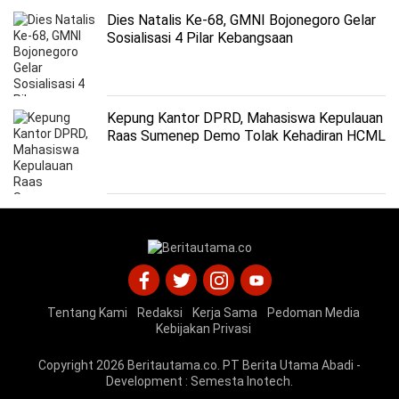
Dies Natalis Ke-68, GMNI Bojonegoro Gelar
Sosialisasi 4 Pilar Kebangsaan
Kepung Kantor DPRD, Mahasiswa Kepulauan
Raas Sumenep Demo Tolak Kehadiran HCML
Tentang Kami
Redaksi
Kerja Sama
Pedoman Media
Kebijakan Privasi
Copyright 2026
Beritautama.co
. PT Berita Utama Abadi -
Development :
Semesta Inotech
.