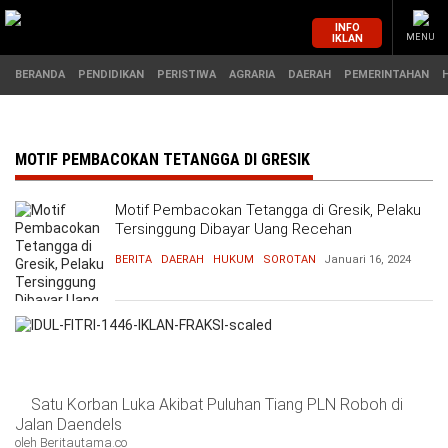
INFO
IKLAN
MENU
BERANDA
PENDIDIKAN
PERISTIWA
AGRARIA
DAERAH
PEMERINTAHAN
MASUK
MOTIF PEMBACOKAN TETANGGA DI GRESIK
Motif Pembacokan Tetangga di Gresik, Pelaku
BERANDA
PENDIDIKAN
Tersinggung Dibayar Uang Recehan
BERITA
DAERAH
HUKUM
SOROTAN
Januari 16, 2024
PERISTIWA
HUKUM
AGRARIA
EKONOMI
DAERAH
OLAHRAGA
Satu Korban Luka Akibat Puluhan Tiang PLN Roboh di
PEMERINTAHAN
PENDIDIKAN
Jalan Daendels
oleh Beritautama.co