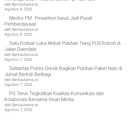
OPINI
HIBURAN
oleh Beritautama.co
Agustus 8, 2026
Menko PM : Pesantren harus Jadi Pusat
Pemberdayaan
BERITABARU.CO
KABARBARU.CO
SERIKATNEWS.COM
PEWARTANUSANTARA.COM
LANGGAR.CO
JOBNAS.COM
SURAU.CO
oleh Beritautama.co
Agustus 8, 2026
Satu Korban Luka Akibat Puluhan Tiang PLN Roboh di
REDAKSI
TENTANG
KERJASAMA
PEDOMAN
Jalan Daendels
KAMI
MEDIA
oleh Beritautama.co
CYBER
Agustus 7, 2026
Satlantas Polres Gresik Bagikan Puluhan Paket Nasi di
Jumat Berkah Berbagi
oleh Beritautama.co
Agustus 7, 2026
PG Terus Tingkatkan Kualitas Komunikasi dan
Kolaborasi Bersama Insan Media
oleh Beritautama.co
Agustus 7, 2026