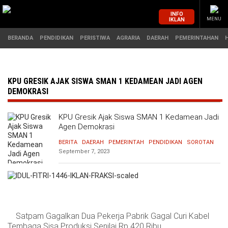
INFO
IKLAN
MENU
BERANDA
PENDIDIKAN
PERISTIWA
AGRARIA
DAERAH
PEMERINTAHAN
MASUK
KPU GRESIK AJAK SISWA SMAN 1 KEDAMEAN JADI AGEN
DEMOKRASI
BERANDA
PENDIDIKAN
KPU Gresik Ajak Siswa SMAN 1 Kedamean Jadi
Agen Demokrasi
PERISTIWA
HUKUM
BERITA
DAERAH
PEMERINTAH
PENDIDIKAN
SOROTAN
September 7, 2023
AGRARIA
EKONOMI
DAERAH
OLAHRAGA
PEMERINTAHAN
PENDIDIKAN
Satpam Gagalkan Dua Pekerja Pabrik Gagal Curi Kabel
Tembaga Sisa Produksi Senilai Rp 420 Ribu