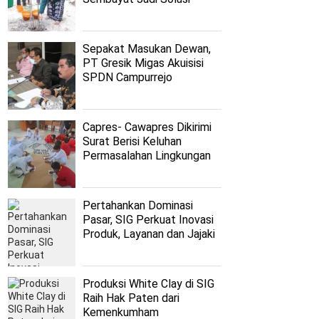
Persoalan Nahdliyyin
Sepakat Masukan Dewan,
PT Gresik Migas Akuisisi
SPDN Campurrejo
Capres- Cawapres Dikirimi
Surat Berisi Keluhan
Permasalahan Lingkungan
dari Puluhan Siswa SD di
Gresik
Pertahankan Dominasi
Pasar, SIG Perkuat Inovasi
Produk, Layanan dan Jajaki
Peluang Baru
Produksi White Clay di SIG
Raih Hak Paten dari
Kemenkumham