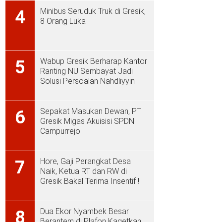
Minibus Seruduk Truk di Gresik,
4
8 Orang Luka
Wabup Gresik Berharap Kantor
5
Ranting NU Sembayat Jadi
Solusi Persoalan Nahdliyyin
Sepakat Masukan Dewan, PT
6
Gresik Migas Akuisisi SPDN
Campurrejo
Hore, Gaji Perangkat Desa
7
Naik, Ketua RT dan RW di
Gresik Bakal Terima Insentif !
Dua Ekor Nyambek Besar
8
Berantem di Plafon Kagetkan