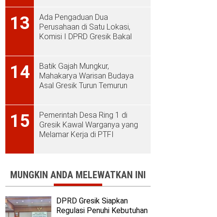
Ada Pengaduan Dua
13
Perusahaan di Satu Lokasi,
Komisi I DPRD Gresik Bakal
Sidak ke PT Aplus Pacific
Batik Gajah Mungkur,
14
Mahakarya Warisan Budaya
Asal Gresik Turun Temurun
Pemerintah Desa Ring 1 di
15
Gresik Kawal Warganya yang
Melamar Kerja di PTFI
MUNGKIN ANDA MELEWATKAN INI
DPRD Gresik Siapkan
Regulasi Penuhi Kebutuhan