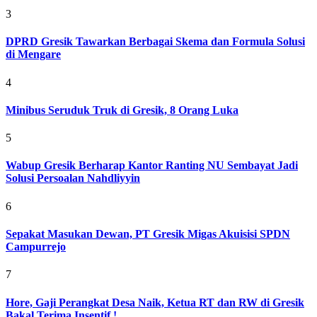
3
DPRD Gresik Tawarkan Berbagai Skema dan Formula Solusi
di Mengare
4
Minibus Seruduk Truk di Gresik, 8 Orang Luka
5
Wabup Gresik Berharap Kantor Ranting NU Sembayat Jadi
Solusi Persoalan Nahdliyyin
6
Sepakat Masukan Dewan, PT Gresik Migas Akuisisi SPDN
Campurrejo
7
Hore, Gaji Perangkat Desa Naik, Ketua RT dan RW di Gresik
Bakal Terima Insentif !