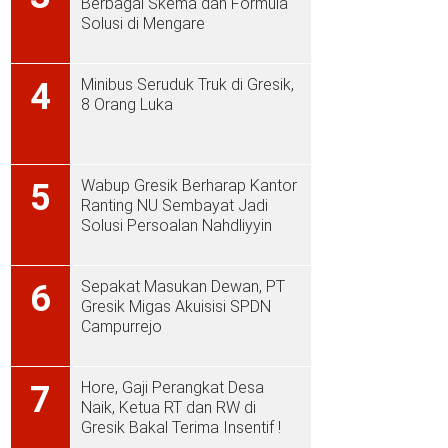
Berbagai Skema dan Formula
Solusi di Mengare
Minibus Seruduk Truk di Gresik,
4
8 Orang Luka
Wabup Gresik Berharap Kantor
5
Ranting NU Sembayat Jadi
Solusi Persoalan Nahdliyyin
Sepakat Masukan Dewan, PT
6
Gresik Migas Akuisisi SPDN
Campurrejo
Hore, Gaji Perangkat Desa
7
Naik, Ketua RT dan RW di
Gresik Bakal Terima Insentif !