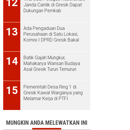
12
Janda Cantik di Gresik Dapat
Dukungan Pemkab
Ada Pengaduan Dua
13
Perusahaan di Satu Lokasi,
Komisi I DPRD Gresik Bakal
Sidak ke PT Aplus Pacific
Batik Gajah Mungkur,
14
Mahakarya Warisan Budaya
Asal Gresik Turun Temurun
Pemerintah Desa Ring 1 di
15
Gresik Kawal Warganya yang
Melamar Kerja di PTFI
MUNGKIN ANDA MELEWATKAN INI