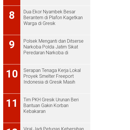
Dua Ekor Nyambek Besar
8
Berantem di Plafon Kagetkan
Warga di Gresik
Polsek Menganti dan Ditserse
9
Narkoba Polda Jatim Sikat
Peredaran Narkoba di
Menganti
Serapan Tenaga Kerja Lokal
10
Proyek Smelter Freeport
Indonesia di Gresik Masih
Rendah
Tim PKH Gresik Urunan Beri
11
Bantuan Gakin Korban
Kebakaran
Viral Jadi Petugas Kebersihan,