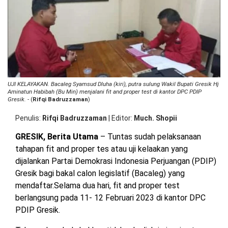
Pu
OPINI
HIBURAN
Su
W
Gr
Wa
BERITABARU.CO
KABARBARU.CO
SERIKATNEWS.COM
PEWARTANUSANTARA.COM
LANGGAR.CO
JOBNAS.COM
SURAU.CO
Ja
Uji
Ke
Ba
REDAKSI
TENTANG
KERJASAMA
PEDOMAN
UJI KELAYAKAN. Bacaleg Syamsud Dluha (kiri), putra sulung Wakil Bupati Gresik Hj
PD
KAMI
MEDIA
Aminatun Habibah (Bu Min) menjalani fit and proper test di kantor DPC PDIP
CYBER
Gresik.
- (
Rifqi Badruzzaman
)
Penulis
Rifqi Badruzzaman
|
Editor
Much. Shopii
GRESIK, Berita Utama
– Tuntas sudah pelaksanaan
tahapan fit and proper tes atau uji kelaakan yang
dijalankan Partai Demokrasi Indonesia Perjuangan (PDIP)
Gresik bagi bakal calon legislatif (Bacaleg) yang
mendaftar.Selama dua hari, fit and proper test
berlangsung pada 11- 12 Februari 2023 di kantor DPC
PDIP Gresik.