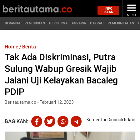
INFO
IKLAN
MENU
BERANDA
PENDIDIKAN
PERISTIWA
AGRARIA
DAERAH
PEMERINTAHAN
Home
Berita
MASUK
Tak Ada Diskriminasi, Putra
Sulung Wabup Gresik Wajib
BERANDA
PENDIDIKAN
Jalani Uji Kelayakan Bacaleg
PERISTIWA
HUKUM
PDIP
AGRARIA
EKONOMI
Beritautama.co - Februari 12, 2023
DAERAH
OLAHRAGA
pa
Komentar Dinonaktifkan
BAGIKAN:
Ta
PEMERINTAHAN
PENDIDIKAN
A
Di