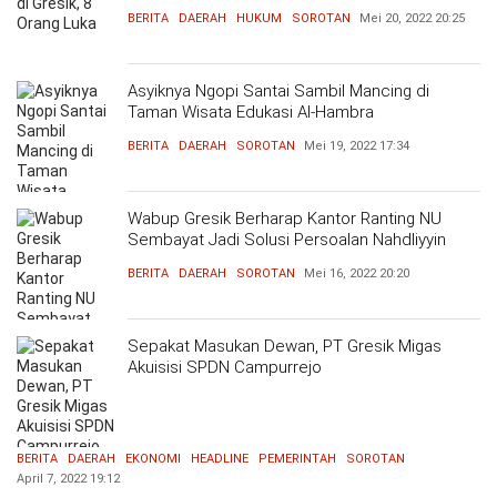
BERITA
DAERAH
HUKUM
SOROTAN
Mei 20, 2022
20:25
Asyiknya Ngopi Santai Sambil Mancing di
Taman Wisata Edukasi Al-Hambra
BERITA
DAERAH
SOROTAN
Mei 19, 2022
17:34
Wabup Gresik Berharap Kantor Ranting NU
Sembayat Jadi Solusi Persoalan Nahdliyyin
BERITA
DAERAH
SOROTAN
Mei 16, 2022
20:20
Sepakat Masukan Dewan, PT Gresik Migas
Akuisisi SPDN Campurrejo
BERITA
DAERAH
EKONOMI
HEADLINE
PEMERINTAH
SOROTAN
April 7, 2022
19:12