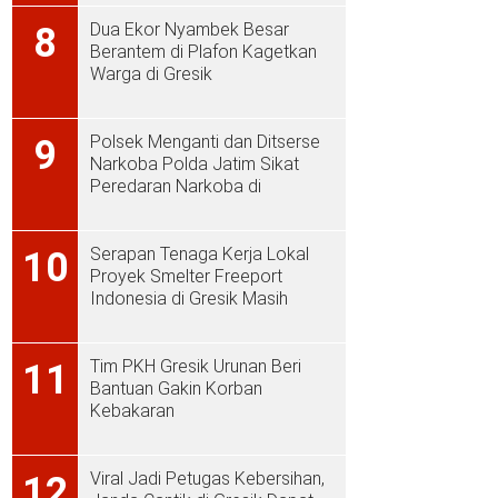
Dua Ekor Nyambek Besar
8
Berantem di Plafon Kagetkan
Warga di Gresik
Polsek Menganti dan Ditserse
9
Narkoba Polda Jatim Sikat
Peredaran Narkoba di
Menganti
Serapan Tenaga Kerja Lokal
10
Proyek Smelter Freeport
Indonesia di Gresik Masih
Rendah
Tim PKH Gresik Urunan Beri
11
Bantuan Gakin Korban
Kebakaran
Viral Jadi Petugas Kebersihan,
12