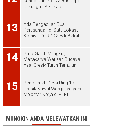
Janda Cantik di Gresik Dapat
Dukungan Pemkab
Ada Pengaduan Dua
13
Perusahaan di Satu Lokasi,
Komisi I DPRD Gresik Bakal
Sidak ke PT Aplus Pacific
Batik Gajah Mungkur,
14
Mahakarya Warisan Budaya
Asal Gresik Turun Temurun
Pemerintah Desa Ring 1 di
15
Gresik Kawal Warganya yang
Melamar Kerja di PTFI
MUNGKIN ANDA MELEWATKAN INI