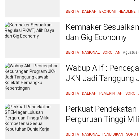
BERITA
DAERAH
EKONOMI
HEADLINE
Kemnaker Sesuaikan 
dan Gig Economy
BERITA
NASIONAL
SOROTAN
Agustus 
Wabup Alif : Pence
JKN Jadi Tanggung 
Kepentingan
BERITA
DAERAH
PEMERINTAH
SOROT
Perkuat Pendekatan
Perguruan Tinggi Mil
Kebutuhan Dunia Ke
BERITA
NASIONAL
PENDIDIKAN
SOROT