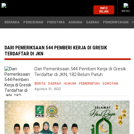
INFO
IKLAN
MENU
BERANDA
PENDIDIKAN
PERISTIWA
AGRARIA
DAERAH
PEMERINTAHAN
MASUK
DARI PEMERIKSAAN 544 PEMBERI KERJA DI GRESIK
TERDAFTAR DI JKN
BERANDA
PENDIDIKAN
Dari Pemeriksaan 544 Pemberi Kerja di Gresik
Terdaftar di JKN, 182 Belum Patuh
PERISTIWA
HUKUM
BERITA
DAERAH
HUKUM
PEMERINTAH
SOROTAN
Agustus 31, 2022
AGRARIA
EKONOMI
DAERAH
OLAHRAGA
PEMERINTAHAN
PENDIDIKAN