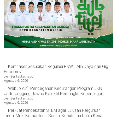
OPINI
HIBURAN
BERITABARU.CO
KABARBARU.CO
SERIKATNEWS.COM
PEWARTANUSANTARA.COM
LANGGAR.CO
JOBNAS.COM
SURAU.CO
REDAKSI
TENTANG
KERJASAMA
PEDOMAN
KAMI
MEDIA
CYBER
Kemnaker Sesuaikan Regulasi PKWT, Alih Daya dan Gig
Economy
oleh Beritautama.co
Agustus 6, 2026
Wabup Alif : Pencegahan Kecurangan Program JKN
Jadi Tanggung Jawab Kolektif Pemangku Kepentingan
oleh Beritautama.co
Agustus 6, 2026
Perkuat Pendekatan STEM agar Lulusan Perguruan
Tinggi Miliki Kompetensi Sesuai Kebutuhan Dunia Kerja