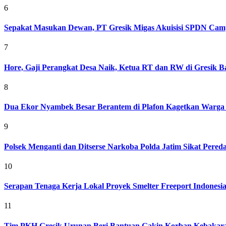
6
Sepakat Masukan Dewan, PT Gresik Migas Akuisisi SPDN Cam
7
Hore, Gaji Perangkat Desa Naik, Ketua RT dan RW di Gresik Bak
8
Dua Ekor Nyambek Besar Berantem di Plafon Kagetkan Warga 
9
Polsek Menganti dan Ditserse Narkoba Polda Jatim Sikat Pere
10
Serapan Tenaga Kerja Lokal Proyek Smelter Freeport Indonesi
11
Tim PKH Gresik Urunan Beri Bantuan Gakin Korban Kebakar