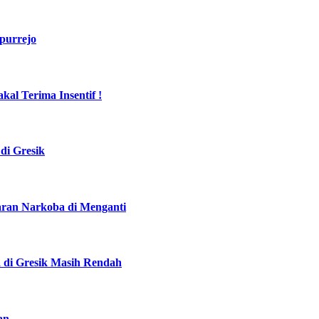
purrejo
al Terima Insentif !
di Gresik
daran Narkoba di Menganti
a di Gresik Masih Rendah
an