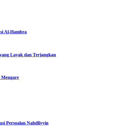
asi Al-Hambra
yang Layak dan Terjangkau
i Mengare
si Persoalan Nahdliyyin