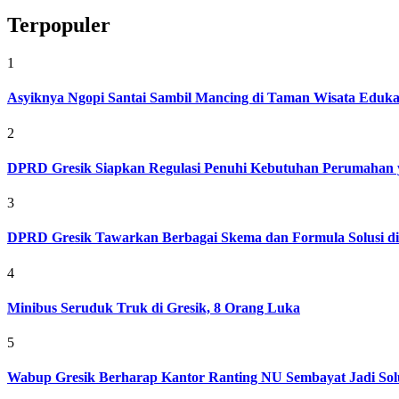
Terpopuler
1
Asyiknya Ngopi Santai Sambil Mancing di Taman Wisata Eduk
2
DPRD Gresik Siapkan Regulasi Penuhi Kebutuhan Perumahan 
3
DPRD Gresik Tawarkan Berbagai Skema dan Formula Solusi d
4
Minibus Seruduk Truk di Gresik, 8 Orang Luka
5
Wabup Gresik Berharap Kantor Ranting NU Sembayat Jadi Solu