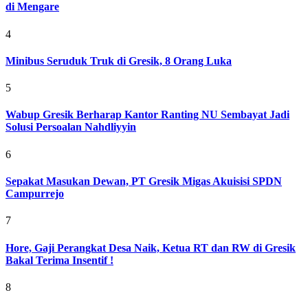
di Mengare
4
Minibus Seruduk Truk di Gresik, 8 Orang Luka
5
Wabup Gresik Berharap Kantor Ranting NU Sembayat Jadi
Solusi Persoalan Nahdliyyin
6
Sepakat Masukan Dewan, PT Gresik Migas Akuisisi SPDN
Campurrejo
7
Hore, Gaji Perangkat Desa Naik, Ketua RT dan RW di Gresik
Bakal Terima Insentif !
8