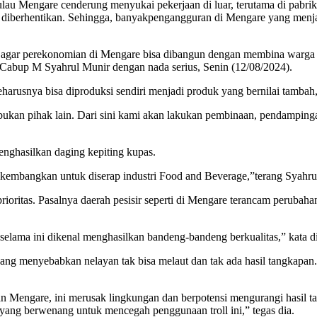
u Mengare cenderung menyukai pekerjaan di luar, terutama di pabrik-
isa diberhentikan. Sehingga, banyakpengangguran di Mengare yang me
gar perekonomian di Mengare bisa dibangun dengan membina warga unt
ng Cabup M Syahrul Munir dengan nada serius, Senin (12/08/2024).
rusnya bisa diproduksi sendiri menjadi produk yang bernilai tambah, t
bukan pihak lain. Dari sini kami akan lakukan pembinaan, pendampin
nghasilkan daging kepiting kupas.
kembangkan untuk diserap industri Food and Beverage,”terang Syahru
oritas. Pasalnya daerah pesisir seperti di Mengare terancam perubaha
elama ini dikenal menghasilkan bandeng-bandeng berkualitas,” kata di
ang menyebabkan nelayan tak bisa melaut dan tak ada hasil tangkapa
n Mengare, ini merusak lingkungan dan berpotensi mengurangi hasil ta
 yang berwenang untuk mencegah penggunaan troll ini,” tegas dia.