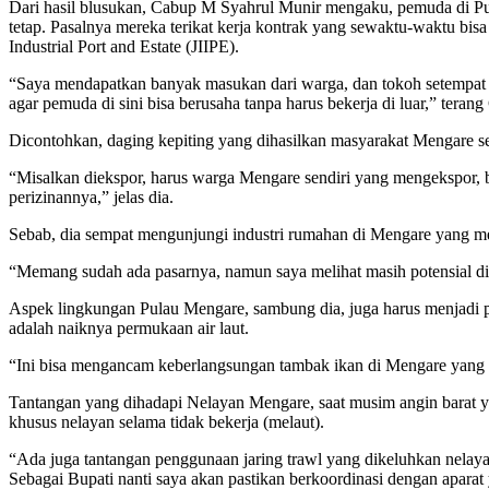
Dari hasil blusukan, Cabup M Syahrul Munir mengaku, pemuda di Pula
tetap. Pasalnya mereka terikat kerja kontrak yang sewaktu-waktu b
Industrial Port and Estate (JIIPE).
“Saya mendapatkan banyak masukan dari warga, dan tokoh setempat a
agar pemuda di sini bisa berusaha tanpa harus bekerja di luar,” tera
Dicontohkan, daging kepiting yang dihasilkan masyarakat Mengare seha
“Misalkan diekspor, harus warga Mengare sendiri yang mengekspor, 
perizinannya,” jelas dia.
Sebab, dia sempat mengunjungi industri rumahan di Mengare yang me
“Memang sudah ada pasarnya, namun saya melihat masih potensial di
Aspek lingkungan Pulau Mengare, sambung dia, juga harus menjadi pri
adalah naiknya permukaan air laut.
“Ini bisa mengancam keberlangsungan tambak ikan di Mengare yang s
Tantangan yang dihadapi Nelayan Mengare, saat musim angin barat y
khusus nelayan selama tidak bekerja (melaut).
“Ada juga tantangan penggunaan jaring trawl yang dikeluhkan nelaya
Sebagai Bupati nanti saya akan pastikan berkoordinasi dengan aparat