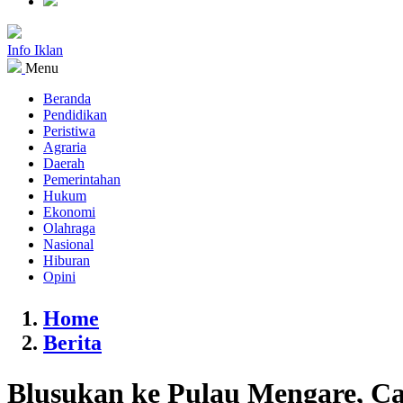
Info Iklan
Menu
Beranda
Pendidikan
Peristiwa
Agraria
Daerah
Pemerintahan
Hukum
Ekonomi
Olahraga
Nasional
Hiburan
Opini
Home
Berita
Blusukan ke Pulau Mengare, C