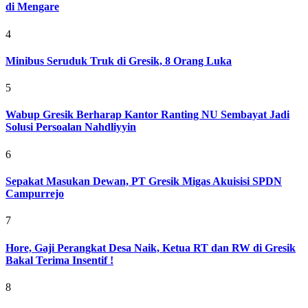
di Mengare
4
Minibus Seruduk Truk di Gresik, 8 Orang Luka
5
Wabup Gresik Berharap Kantor Ranting NU Sembayat Jadi
Solusi Persoalan Nahdliyyin
6
Sepakat Masukan Dewan, PT Gresik Migas Akuisisi SPDN
Campurrejo
7
Hore, Gaji Perangkat Desa Naik, Ketua RT dan RW di Gresik
Bakal Terima Insentif !
8