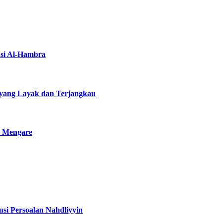
asi Al-Hambra
yang Layak dan Terjangkau
i Mengare
si Persoalan Nahdliyyin