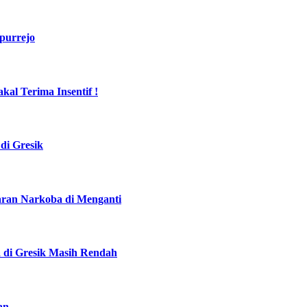
purrejo
al Terima Insentif !
di Gresik
daran Narkoba di Menganti
a di Gresik Masih Rendah
an