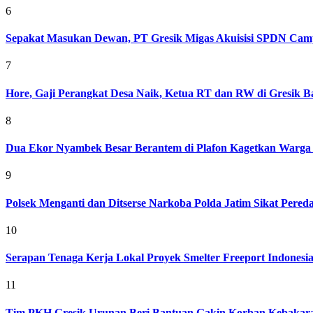
6
Sepakat Masukan Dewan, PT Gresik Migas Akuisisi SPDN Cam
7
Hore, Gaji Perangkat Desa Naik, Ketua RT dan RW di Gresik Bak
8
Dua Ekor Nyambek Besar Berantem di Plafon Kagetkan Warga 
9
Polsek Menganti dan Ditserse Narkoba Polda Jatim Sikat Pere
10
Serapan Tenaga Kerja Lokal Proyek Smelter Freeport Indonesi
11
Tim PKH Gresik Urunan Beri Bantuan Gakin Korban Kebakar