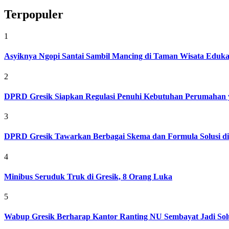
Terpopuler
1
Asyiknya Ngopi Santai Sambil Mancing di Taman Wisata Eduk
2
DPRD Gresik Siapkan Regulasi Penuhi Kebutuhan Perumahan 
3
DPRD Gresik Tawarkan Berbagai Skema dan Formula Solusi d
4
Minibus Seruduk Truk di Gresik, 8 Orang Luka
5
Wabup Gresik Berharap Kantor Ranting NU Sembayat Jadi Solu