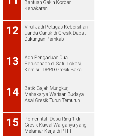
Bantuan Gakin Korban
Kebakaran
Viral Jadi Petugas Kebersihan,
12
Janda Cantik di Gresik Dapat
Dukungan Pemkab
Ada Pengaduan Dua
13
Perusahaan di Satu Lokasi,
Komisi I DPRD Gresik Bakal
Sidak ke PT Aplus Pacific
Batik Gajah Mungkur,
14
Mahakarya Warisan Budaya
Asal Gresik Turun Temurun
Pemerintah Desa Ring 1 di
15
Gresik Kawal Warganya yang
Melamar Kerja di PTFI