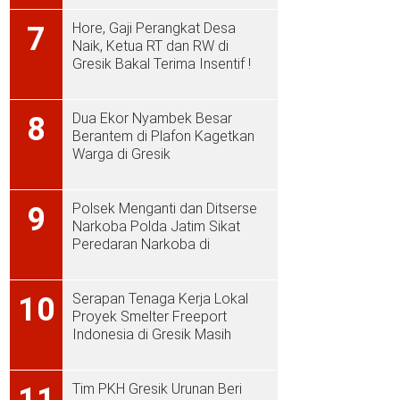
Hore, Gaji Perangkat Desa
7
Naik, Ketua RT dan RW di
Gresik Bakal Terima Insentif !
Dua Ekor Nyambek Besar
8
Berantem di Plafon Kagetkan
Warga di Gresik
Polsek Menganti dan Ditserse
9
Narkoba Polda Jatim Sikat
Peredaran Narkoba di
Menganti
Serapan Tenaga Kerja Lokal
10
Proyek Smelter Freeport
Indonesia di Gresik Masih
Rendah
Tim PKH Gresik Urunan Beri
11