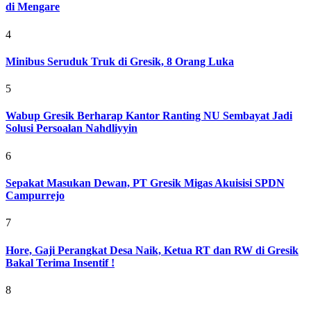
di Mengare
4
Minibus Seruduk Truk di Gresik, 8 Orang Luka
5
Wabup Gresik Berharap Kantor Ranting NU Sembayat Jadi
Solusi Persoalan Nahdliyyin
6
Sepakat Masukan Dewan, PT Gresik Migas Akuisisi SPDN
Campurrejo
7
Hore, Gaji Perangkat Desa Naik, Ketua RT dan RW di Gresik
Bakal Terima Insentif !
8