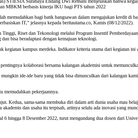
s) STIESIA Surabaya Endang Dwi Retnani menjelaskan bahwa kegiatan
engan MBKM berbasis kinerja IKU bagi PTS tahun 2022
alah memudahkan bagi batik bangsawan dalam mengajukan kredit di ban
erbasiskan IT,” jelasnya kepada beritautama.co, Kamis (08/12/2022).
n Tinggi, Riset dan Tekonologi melalui Program Insentif Pemberdaya
dan bisa beradaptasi dengan kemajuan teknologi.
uk kegiatan kampus merdeka. Indikator kriteria utama dari kegiatan ini
 pentingnya kolaborasi bersama kalangan akademisi untuk memuncul
ungkin ide-ide baru yang tidak bisa dimunculkan dari kalangan kami 
ntu memudahkan pekerjaannya.
anjut. Kedua, sama-sama membuka diri dalam arti dunia usaha mau bel
ia akademis dan usaha itu terpisah, artinya selalu ada inovasi yang m
ggal 6 hingga 8 Desember 2022, turut mengundang dua dosen dari Uni