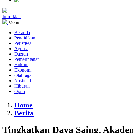
Info Iklan
Menu
Beranda
Pendidikan
Peristiwa
Agraria
Daerah
Pemerintahan
Hukum
Ekonomi
Olahraga
Nasional
Hiburan
Opini
Home
Berita
Tingkatkan Daya Saing, Akade