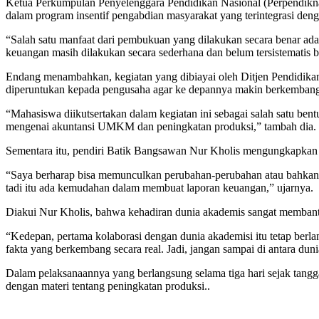
Ketua Perkumpulan Penyelenggara Pendidikan Nasional (Perpendikna
dalam program insentif pengabdian masyarakat yang terintegrasi d
“Salah satu manfaat dari pembukuan yang dilakukan secara benar ad
keuangan masih dilakukan secara sederhana dan belum tersistematis b
Endang menambahkan, kegiatan yang dibiayai oleh Ditjen Pendidika
diperuntukan kepada pengusaha agar ke depannya makin berkembang 
“Mahasiswa diikutsertakan dalam kegiatan ini sebagai salah satu bent
mengenai akuntansi UMKM dan peningkatan produksi,” tambah dia.
Sementara itu, pendiri Batik Bangsawan Nur Kholis mengungkapkan
“Saya berharap bisa memunculkan perubahan-perubahan atau bahkan m
tadi itu ada kemudahan dalam membuat laporan keuangan,” ujarnya.
Diakui Nur Kholis, bahwa kehadiran dunia akademis sangat memba
“Kedepan, pertama kolaborasi dengan dunia akademisi itu tetap berl
fakta yang berkembang secara real. Jadi, jangan sampai di antara dun
Dalam pelaksanaannya yang berlangsung selama tiga hari sejak tan
dengan materi tentang peningkatan produksi..