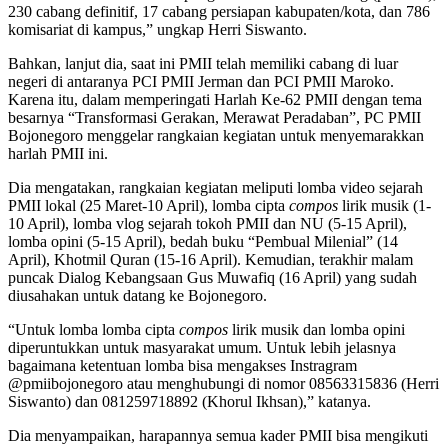
230 cabang definitif, 17 cabang persiapan kabupaten/kota, dan 786
komisariat di kampus,” ungkap Herri Siswanto.
Bahkan, lanjut dia, saat ini PMII telah memiliki cabang di luar
negeri di antaranya PCI PMII Jerman dan PCI PMII Maroko.
Karena itu, dalam memperingati Harlah Ke-62 PMII dengan tema
besarnya “Transformasi Gerakan, Merawat Peradaban”, PC PMII
Bojonegoro menggelar rangkaian kegiatan untuk menyemarakkan
harlah PMII ini.
Dia mengatakan, rangkaian kegiatan meliputi lomba video sejarah
PMII lokal (25 Maret-10 April), lomba cipta
compos
lirik musik (1-
10 April), lomba vlog sejarah tokoh PMII dan NU (5-15 April),
lomba opini (5-15 April), bedah buku “Pembual Milenial” (14
April), Khotmil Quran (15-16 April). Kemudian, terakhir malam
puncak Dialog Kebangsaan Gus Muwafiq (16 April) yang sudah
diusahakan untuk datang ke Bojonegoro.
“Untuk lomba lomba cipta
compos
lirik musik dan lomba opini
diperuntukkan untuk masyarakat umum. Untuk lebih jelasnya
bagaimana ketentuan lomba bisa mengakses Instragram
@pmiibojonegoro atau menghubungi di nomor 08563315836 (Herri
Siswanto) dan 081259718892 (Khorul Ikhsan),” katanya.
Dia menyampaikan, harapannya semua kader PMII bisa mengikuti