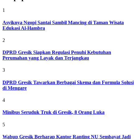
1
Asyiknya Ngopi Santai Sambil Mancing di Taman Wisata
Edukasi Al-Hambra
2
DPRD Gresik Siapkan Regulasi Penuhi Kebutuhan
Perumahan yang Layak dan Terjangkau
3
DPRD Gresik Tawarkan Berbagai Skema dan Formula Solusi
di Mengare
4
Minibus Seruduk Truk di Gresik, 8 Orang Luka
5
Wabup Gresik Berharap Kantor Ranting NU Sembayat Jadi