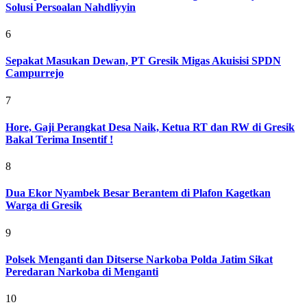
Solusi Persoalan Nahdliyyin
6
Sepakat Masukan Dewan, PT Gresik Migas Akuisisi SPDN
Campurrejo
7
Hore, Gaji Perangkat Desa Naik, Ketua RT dan RW di Gresik
Bakal Terima Insentif !
8
Dua Ekor Nyambek Besar Berantem di Plafon Kagetkan
Warga di Gresik
9
Polsek Menganti dan Ditserse Narkoba Polda Jatim Sikat
Peredaran Narkoba di Menganti
10