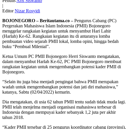
Penulis
Aris Siswanto
|
Editor
Nizar Rosyidi
BOJONEGORO – Beritautama.co –
Pengurus Cabang (PC)
Pergerakan Mahasiswa Islam Indonesia (PMII) Bojonegoro
menggelar rangkaian kegiatan untuk menyambut Hari Lahir
(Harlah) Ke-62. Rangkaian kegiatan itu di antaranya lomba
pembuatan video sejarah PMII lokal, lomba opini, hingga bedah
buku “Pembual Milenial”.
Ketua Umum PC PMII Bojonegoro Herri Siswanto mengatakan,
dalam menyambut Harlah Ke-62, PC PMII Bojonegoro membuat
rangkaian kegiatan untuk mengembangkan potensi kader PMII di
Bojonegoro.
“Selain itu juga bisa menjadi pengingat bahwa PMII merupakan
wadah untuk mengembangkan potensi dan jati diri mahasiswa,”
katanya, Sabtu (02/04/2022) kemarin.
Dia mengatakan, di usia 62 tahun PMII tentu sudah tidak muda lagi.
PMII telah menjelma menjadi organisasi mahasiswa terbesar di
Indonesia dengan mempuyai kader sebanyak 1,2 juta per akhir
tahun 2018.
“Kader PMII tersebar di 25 pengurus koordinator cabang (provinsi),