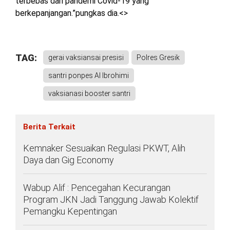
terbebas dari pandemi Covid-19 yang
berkepanjangan.”pungkas dia.<>
TAG:
gerai vaksiansai presisi
Polres Gresik
santri ponpes Al Ibrohimi
vaksianasi booster santri
Berita Terkait
Kemnaker Sesuaikan Regulasi PKWT, Alih
Daya dan Gig Economy
Wabup Alif : Pencegahan Kecurangan
Program JKN Jadi Tanggung Jawab Kolektif
Pemangku Kepentingan