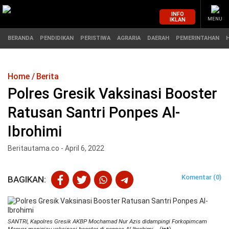
INFO
IKLAN
MENU
BERANDA
PENDIDIKAN
PERISTIWA
AGRARIA
DAERAH
PEMERINTAHAN
Home
Berita
MASUK
Polres Gresik Vaksinasi Booster
Ratusan Santri Ponpes Al-
BERANDA
PENDIDIKAN
Ibrohimi
PERISTIWA
HUKUM
Beritautama.co - April 6, 2022
AGRARIA
EKONOMI
Komentar (0)
BAGIKAN:
DAERAH
OLAHRAGA
PEMERINTAHAN
PENDIDIKAN
SANTRI, Kapolres Gresik AKBP Mochamad Nur Azis didampingi Forkopimcam