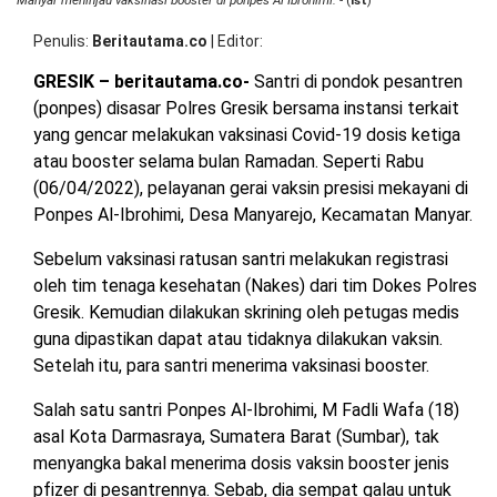
Manyar meninjau vaksinasi booster di ponpes Al Ibrohimi.
- (
ist
)
OPINI
HIBURAN
Penulis
Beritautama.co
|
Editor
GRESIK – beritautama.co-
Santri di pondok pesantren
BERITABARU.CO
KABARBARU.CO
SERIKATNEWS.COM
PEWARTANUSANTARA.COM
LANGGAR.CO
JOBNAS.COM
SURAU.CO
(ponpes) disasar Polres Gresik bersama instansi terkait
yang gencar melakukan vaksinasi Covid-19 dosis ketiga
atau booster selama bulan Ramadan. Seperti Rabu
REDAKSI
TENTANG
KERJASAMA
PEDOMAN
(06/04/2022), pelayanan gerai vaksin presisi mekayani di
KAMI
MEDIA
CYBER
Ponpes Al-Ibrohimi, Desa Manyarejo, Kecamatan Manyar.
Sebelum vaksinasi ratusan santri melakukan registrasi
oleh tim tenaga kesehatan (Nakes) dari tim Dokes Polres
Gresik. Kemudian dilakukan skrining oleh petugas medis
guna dipastikan dapat atau tidaknya dilakukan vaksin.
Setelah itu, para santri menerima vaksinasi booster.
Salah satu santri Ponpes Al-Ibrohimi, M Fadli Wafa (18)
asal Kota Darmasraya, Sumatera Barat (Sumbar), tak
menyangka bakal menerima dosis vaksin booster jenis
pfizer di pesantrennya. Sebab, dia sempat galau untuk