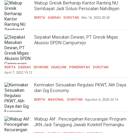
Wabup Gresik Berharap Kantor Ranting NU
Sembayat Jadi Solusi Persoalan Nahdliyyin
BERITA
DAERAH
SOROTAN
Mei 16, 2022
20:20
Sepakat Masukan Dewan, PT Gresik Migas
Akuisisi SPDN Campurrejo
BERITA
DAERAH
EKONOMI
HEADLINE
PEMERINTAH
SOROTAN
April 7, 2022
19:12
Kemnaker Sesuaikan Regulasi PKWT, Alih Daya
dan Gig Economy
BERITA
NASIONAL
SOROTAN
Agustus 6, 2026
22:16
Wabup Alif : Pencegahan Kecurangan Program
JKN Jadi Tanggung Jawab Kolektif Pemangku
Kepentingan