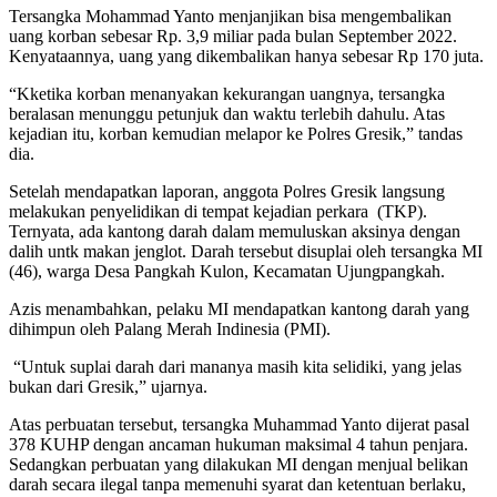
Tersangka Mohammad Yanto menjanjikan bisa mengembalikan
uang korban sebesar Rp. 3,9 miliar pada bulan September 2022.
Kenyataannya, uang yang dikembalikan hanya sebesar Rp 170 juta.
“Kketika korban menanyakan kekurangan uangnya, tersangka
beralasan menunggu petunjuk dan waktu terlebih dahulu. Atas
kejadian itu, korban kemudian melapor ke Polres Gresik,” tandas
dia.
Setelah mendapatkan laporan, anggota Polres Gresik langsung
melakukan penyelidikan di tempat kejadian perkara (TKP).
Ternyata, ada kantong darah dalam memuluskan aksinya dengan
dalih untk makan jenglot. Darah tersebut disuplai oleh tersangka MI
(46), warga Desa Pangkah Kulon, Kecamatan Ujungpangkah.
Azis menambahkan, pelaku MI mendapatkan kantong darah yang
dihimpun oleh Palang Merah Indinesia (PMI).
“Untuk suplai darah dari mananya masih kita selidiki, yang jelas
bukan dari Gresik,” ujarnya.
Atas perbuatan tersebut, tersangka Muhammad Yanto dijerat pasal
378 KUHP dengan ancaman hukuman maksimal 4 tahun penjara.
Sedangkan perbuatan yang dilakukan MI dengan menjual belikan
darah secara ilegal tanpa memenuhi syarat dan ketentuan berlaku,