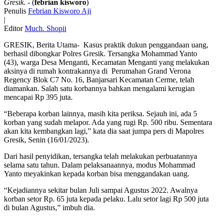
Gresik.
- (
febrian kisworo
)
Penulis
Febrian Kisworo Aji
|
Editor
Much. Shopii
GRESIK, Berita Utama- Kasus praktik dukun penggandaan uang,
berhasil dibongkar Polres Gresik. Tersangka Mohammad Yanto
(43), warga Desa Menganti, Kecamatan Menganti yang melakukan
aksinya di rumah kontrakannya di Perumahan Grand Verona
Regency Blok C7 No. 16, Banjarsari Kecamatan Cerme, telah
diamankan. Salah satu korbannya bahkan mengalami kerugian
mencapai Rp 395 juta.
“Beberapa korban lainnya, masih kita periksa. Sejauh ini, ada 5
korban yang sudah melapor. Ada yang rugi Rp. 500 ribu. Sementara
akan kita kembangkan lagi,” kata dia saat jumpa pers di Mapolres
Gresik, Senin (16/01/2023).
Dari hasil penyidikan, tersangka telah melakukan perbuatannya
selama satu tahun. Dalam pelaksanaannya, modus Mohammad
Yanto meyakinkan kepada korban bisa menggandakan uang.
“Kejadiannya sekitar bulan Juli sampai Agustus 2022. Awalnya
korban setor Rp. 65 juta kepada pelaku. Lalu setor lagi Rp 500 juta
di bulan Agustus,” imbuh dia.